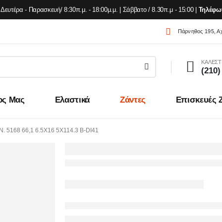
Δευτέρα - Παρασκευή/ 8:30π.μ. - 18:00μ.μ. | Σάββατο / 8.30π.μ - 15:00 |
Τηλέφω
Πάρνηθος 195, Α
ΚΑΛΕΣΤ
(210)
ος Μας
Ελαστικά
Ζάντες
Επισκευές 
. 5168 66,1 6.5X16 5X114.3 B-DI41