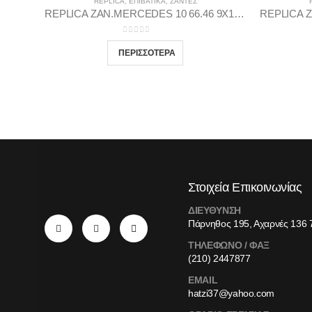
REPLICA
,
ΕΠΙΒΑΤΙΚΑ
,
ΖΆΝΤΕΣ
REPLICA ZAN.MERCEDES 10 66.46 9X18 5X112 MBLP35
0
out of 5
Στοιχεία Επικοινωνίας
ΔΙΕΥΘΥΝΣΗ
Πάρνηθος 195, Αχαρνές 136 
ΤΗΛΕΦΩΝΟ / ΦΑΞ
(210) 2447877
EMAIL
hatzi37@yahoo.com