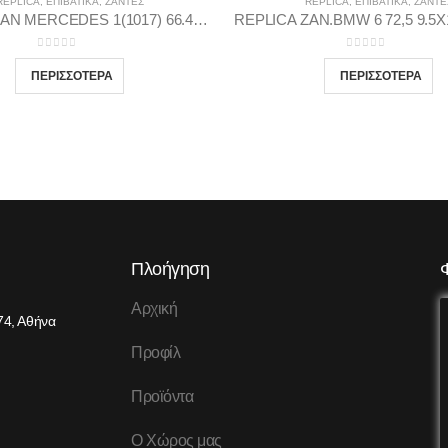
REPLICA
,
ΕΠΙΒΑΤΙΚΑ
,
ΖΆΝΤΕΣ
REPLICA
,
ΕΠΙΒΑΤΙΚΑ
,
ΖΆΝΤΕ
REPLICA ZAN MERCEDES 1(1017) 66.46 9.5X19 5X112 GP38
0
out of 5
0
out of 5
Πλοήγηση
Αρχική
74, Αθήνα
Προφίλ
Προϊόντα
Ο Χώρος μας