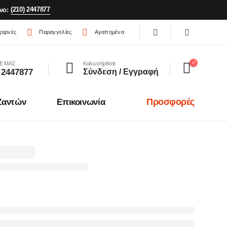
(210) 2447877
νο:
χαρνές
Παραγγελίες
Αγαπημένα
Ε ΜΑΣ
Καλωσήρθατε
 2447877
Σύνδεση / Εγγραφή
Προσφορές
Ζαντών
Επικοινωνία