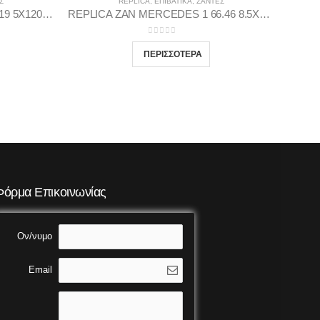
Σ
REPLICA
,
ΕΠΙΒΑΤΙΚΑ
,
ΖΆΝΤΕΣ
REPLICA ZAN.BMW 6 72,5 9.5X19 5X120 GP37
REPLICA ZAN MERCEDES 1 66.46 8.5X20 5X112 GP35
0
out of 5
Φόρμα Επικοινωνίας
Ον/νυμο
Email