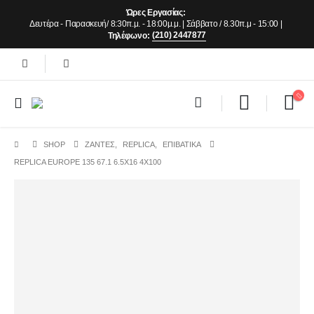
Ώρες Εργασίας:
Δευτέρα - Παρασκευή/ 8:30π.μ. - 18:00μ.μ. | Σάββατο / 8.30π.μ - 15:00 |
(210) 2447877
Τηλέφωνο:
SHOP
ΖΆΝΤΕΣ
,
REPLICA
,
ΕΠΙΒΑΤΙΚΑ
REPLICA EUROPE 135 67.1 6.5X16 4X100