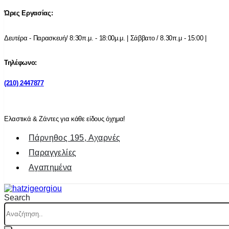
Ώρες Εργασίας:
Δευτέρα - Παρασκευή/ 8:30π.μ. - 18:00μ.μ. | Σάββατο / 8.30π.μ - 15:00 |
Τηλέφωνο:
(210) 2447877
Ελαστικά & Ζάντες για κάθε είδους όχημα!
Πάρνηθος 195, Αχαρνές
Παραγγελίες
Αγαπημένα
Search