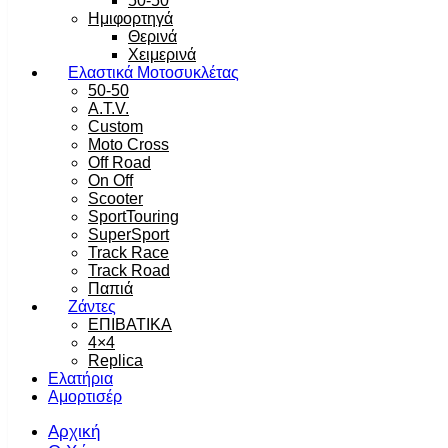
50-50
Ημιφορτηγά
Θερινά
Χειμερινά
Ελαστικά Μοτοσυκλέτας
50-50
A.T.V.
Custom
Moto Cross
Off Road
On Off
Scooter
SportTouring
SuperSport
Track Race
Track Road
Παπιά
Ζάντες
ΕΠΙΒΑΤΙΚΑ
4×4
Replica
Ελατήρια
Αμορτισέρ
Αρχική