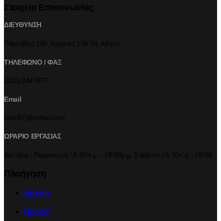
Στοιχεία Επικοινωνίας
ΔΙΕΥΘΥΝΣΗ
Πάρνηθος 195, Αχαρνές 136 74, Αθήνα
ΤΗΛΕΦΩΝΟ / ΦΑΞ
(210) 2447877
Email
hatzi37@yahoo.com
ΩΡΑΡΙΟ ΕΡΓΑΣΙΑΣ
Δευτέρα - Παρασκευή / 8:30π.μ. - 18:00μ.μ. Σάββατο / 8.30π.μ - 15:00
Πλοήγηση
Αρχική
Προφίλ