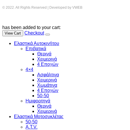
© 2022. All Rights Reserved | Developed by VWEB
has been added to your cart:
Checkout
View Cart
Ελαστικά Αυτοκινήτου
Επιβατικά
Θερινά
Χειμερινά
4 Εποχών
4×4
Ασφάλτινα
Χειμερινά
Χωμάτινα
4 Εποχών
50-50
Ημιφορτηγά
Θερινά
Χειμερινά
Ελαστικά Μοτοσυκλέτας
50-50
A.T.V.