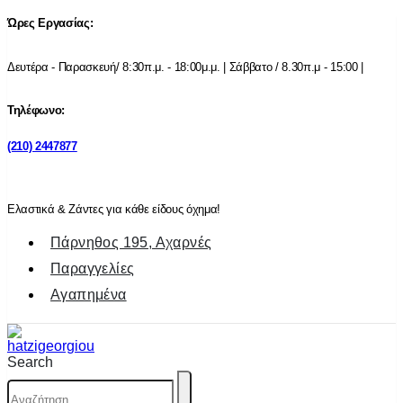
Ώρες Εργασίας:
Δευτέρα - Παρασκευή/ 8:30π.μ. - 18:00μ.μ. | Σάββατο / 8.30π.μ - 15:00 |
Τηλέφωνο:
(210) 2447877
Ελαστικά & Ζάντες για κάθε είδους όχημα!
Πάρνηθος 195, Αχαρνές
Παραγγελίες
Αγαπημένα
Search