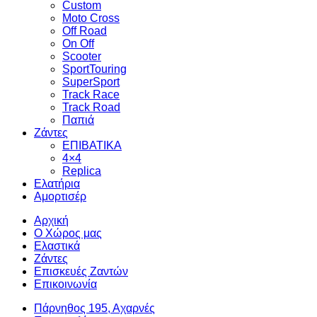
Custom
Moto Cross
Off Road
On Off
Scooter
SportTouring
SuperSport
Track Race
Track Road
Παπιά
Ζάντες
ΕΠΙΒΑΤΙΚΑ
4×4
Replica
Ελατήρια
Αμορτισέρ
Αρχική
Ο Χώρος μας
Ελαστικά
Ζάντες
Επισκευές Ζαντών
Επικοινωνία
Πάρνηθος 195, Αχαρνές