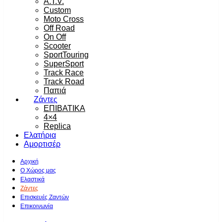
A.T.V.
Custom
Moto Cross
Off Road
On Off
Scooter
SportTouring
SuperSport
Track Race
Track Road
Παπιά
Ζάντες
ΕΠΙΒΑΤΙΚΑ
4×4
Replica
Ελατήρια
Αμορτισέρ
Αρχική
Ο Χώρος μας
Ελαστικά
Ζάντες
Επισκευές Ζαντών
Επικοινωνία