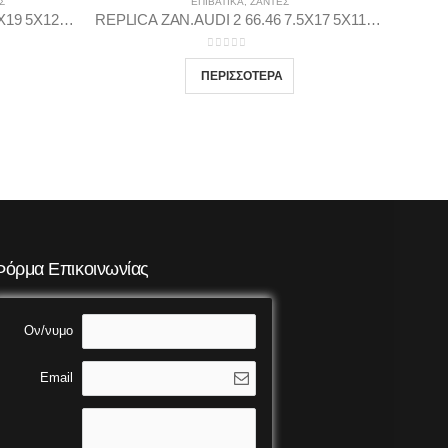
Σ
ΕΠΙΒΑΤΙΚΑ
,
ΖΆΝΤΕΣ
REPLICA ZAN.BMW 9 72.56 8.5X19 5X120 MDGP35
REPLICA ZAN.AUDI 2 66.46 7.5X17 5X112 MDGP45
0
out of 5
Φόρμα Επικοινωνίας
Ον/νυμο
Email