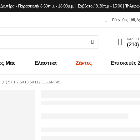
Δευτέρα - Παρασκευή/ 8:30π.μ. - 18:00μ.μ. | Σάββατο / 8.30π.μ - 15:00 |
Τηλέφω
Πάρνηθος 195, Α
ΚΑΛΕΣΤ
(210)
ος Μας
Ελαστικά
Ζάντες
Επισκευές 
(IT) 57.1 7.5X18 5X112 GL- ANT45