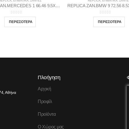
REPLICA
,
ΕΠΙΒΑΤΙΚΑ
,
ΖΆΝΤΕΣ
REPLICA
,
ΕΠΙΒΑΤΙΚΑ
,
ΖΆΝΤΕ
REPLICA ZAN.MERCEDES 1 66.46 9.5X20 5X112 GP45
0
out of 5
0
out of 5
Πλοήγηση
Αρχική
74, Αθήνα
Προφίλ
Προϊόντα
Ο Χώρος μας