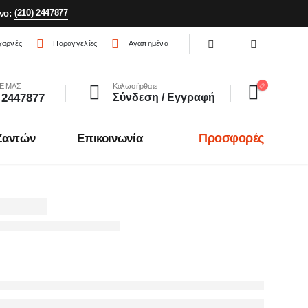
(210) 2447877
νο:
χαρνές
Παραγγελίες
Αγαπημένα
Ε ΜΑΣ
Καλωσήρθατε
 2447877
Σύνδεση / Εγγραφή
Προσφορές
Ζαντών
Επικοινωνία