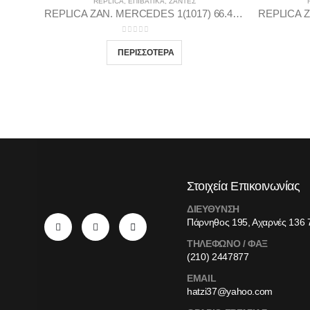
REPLICA
,
ΕΠΙΒΑΤΙΚΑ
,
ΖΆΝΤΕΣ
REPLICA ZAN. MERCEDES 1(1017) 66.46 8.5X19 5X112 GP35
0
out of 5
Στοιχεία Επικοινωνίας
ΔΙΕΥΘΥΝΣΗ
Πάρνηθος 195, Αχαρνές 136 
ΤΗΛΕΦΩΝΟ / ΦΑΞ
(210) 2447877
EMAIL
hatzi37@yahoo.com