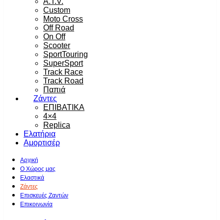
A.T.V.
Custom
Moto Cross
Off Road
On Off
Scooter
SportTouring
SuperSport
Track Race
Track Road
Παπιά
Ζάντες
ΕΠΙΒΑΤΙΚΑ
4×4
Replica
Ελατήρια
Αμορτισέρ
Αρχική
Ο Χώρος μας
Ελαστικά
Ζάντες
Επισκευές Ζαντών
Επικοινωνία