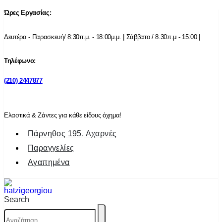
Ώρες Εργασίας:
Δευτέρα - Παρασκευή/ 8:30π.μ. - 18:00μ.μ. | Σάββατο / 8.30π.μ - 15:00 |
Τηλέφωνο:
(210) 2447877
Ελαστικά & Ζάντες για κάθε είδους όχημα!
Πάρνηθος 195, Αχαρνές
Παραγγελίες
Αγαπημένα
Search