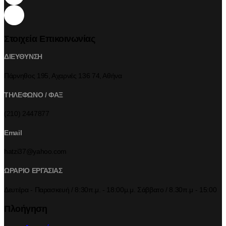
Στοιχεία Επικοινωνίας
ΔΙΕΥΘΥΝΣΗ
Πάρνηθος 195, Αχαρνές 136 74, Αθήνα
ΤΗΛΕΦΩΝΟ / ΦΑΞ
(210) 2447877
Email
hatzi37@yahoo.com
ΩΡΑΡΙΟ ΕΡΓΑΣΙΑΣ
Δευτέρα - Παρασκευή / 8:30π.μ. - 18:00μ.μ. Σάββατο / 8.30π.μ - 15:00
Πλοήγηση