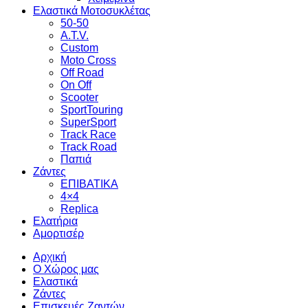
Ελαστικά Μοτοσυκλέτας
50-50
A.T.V.
Custom
Moto Cross
Off Road
On Off
Scooter
SportTouring
SuperSport
Track Race
Track Road
Παπιά
Ζάντες
ΕΠΙΒΑΤΙΚΑ
4×4
Replica
Ελατήρια
Αμορτισέρ
Αρχική
Ο Χώρος μας
Ελαστικά
Ζάντες
Επισκευές Ζαντών