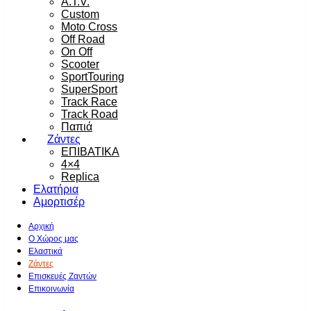
A.T.V.
Custom
Moto Cross
Off Road
On Off
Scooter
SportTouring
SuperSport
Track Race
Track Road
Παπιά
Ζάντες
ΕΠΙΒΑΤΙΚΑ
4×4
Replica
Ελατήρια
Αμορτισέρ
Αρχική
Ο Χώρος μας
Ελαστικά
Ζάντες
Επισκευές Ζαντών
Επικοινωνία