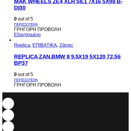
MAK WHEELS ΖΕ4 XLR 58.1 7Χ16 5Χ98 Β-
DI30
0
out of 5
ΓΡΗΓΟΡΗ ΠΡΟΒΟΛΗ
Εξαντλημένο
Replica
,
ΕΠΙΒΑΤΙΚΑ
,
Ζάντες
REPLICA ZAN.BMW 8 9.5X19 5X120 72.56
BP37
0
out of 5
ΓΡΗΓΟΡΗ ΠΡΟΒΟΛΗ