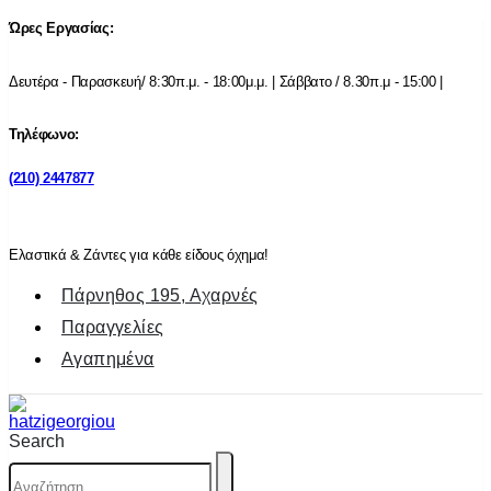
Ώρες Εργασίας:
Δευτέρα - Παρασκευή/ 8:30π.μ. - 18:00μ.μ. | Σάββατο / 8.30π.μ - 15:00 |
Τηλέφωνο:
(210) 2447877
Ελαστικά & Ζάντες για κάθε είδους όχημα!
Πάρνηθος 195, Αχαρνές
Παραγγελίες
Αγαπημένα
Search