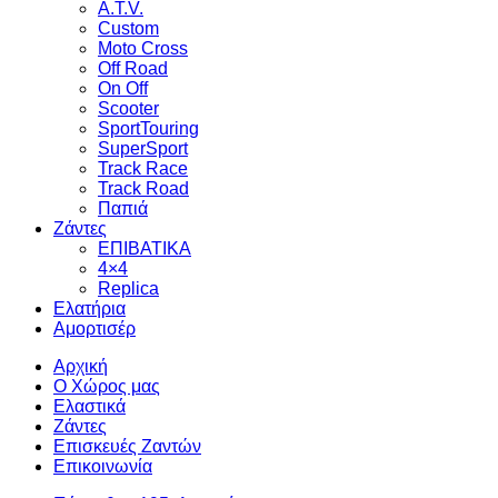
A.T.V.
Custom
Moto Cross
Off Road
On Off
Scooter
SportTouring
SuperSport
Track Race
Track Road
Παπιά
Ζάντες
ΕΠΙΒΑΤΙΚΑ
4×4
Replica
Ελατήρια
Αμορτισέρ
Αρχική
Ο Χώρος μας
Ελαστικά
Ζάντες
Επισκευές Ζαντών
Επικοινωνία