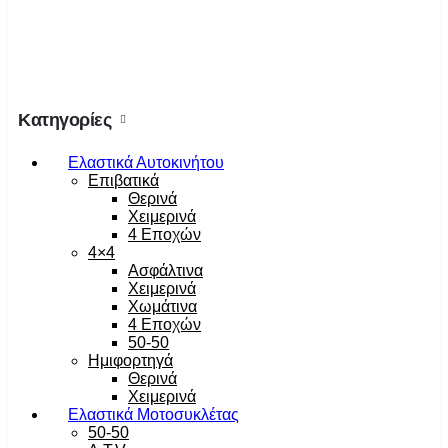
Κατηγορίες
Ελαστικά Αυτοκινήτου
Επιβατικά
Θερινά
Χειμερινά
4 Εποχών
4×4
Ασφάλτινα
Χειμερινά
Χωμάτινα
4 Εποχών
50-50
Ημιφορτηγά
Θερινά
Χειμερινά
Ελαστικά Μοτοσυκλέτας
50-50