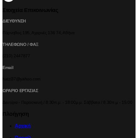
Στοιχεία Επικοινωνίας
ΔΙΕΥΘΥΝΣΗ
Πάρνηθος 195, Αχαρνές 136 74, Αθήνα
ΤΗΛΕΦΩΝΟ / ΦΑΞ
(210) 2447877
Email
hatzi37@yahoo.com
ΩΡΑΡΙΟ ΕΡΓΑΣΙΑΣ
Δευτέρα - Παρασκευή / 8:30π.μ. - 18:00μ.μ. Σάββατο / 8.30π.μ - 15:00
Πλοήγηση
Αρχική
Προφίλ