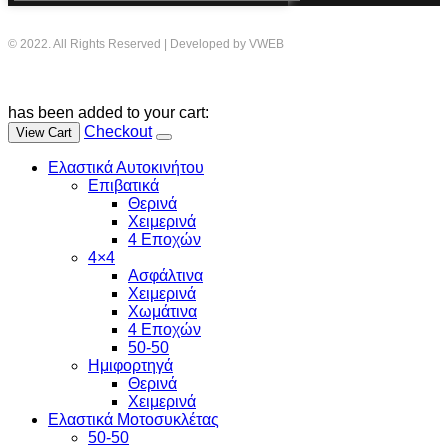
© 2022. All Rights Reserved | Developed by VWEB
has been added to your cart:
Checkout
View Cart
Ελαστικά Αυτοκινήτου
Επιβατικά
Θερινά
Χειμερινά
4 Εποχών
4×4
Ασφάλτινα
Χειμερινά
Χωμάτινα
4 Εποχών
50-50
Ημιφορτηγά
Θερινά
Χειμερινά
Ελαστικά Μοτοσυκλέτας
50-50