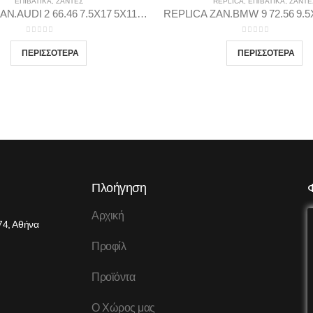
ΕΠΙΒΑΤΙΚΑ
,
ΖΆΝΤΕΣ
REPLICA
,
ΕΠΙΒΑΤΙΚΑ
,
ΖΆΝΤΕ
REPLICA ZAN.AUDI 2 66.46 7.5X17 5X112 MDGP45
0
out of 5
0
out of 5
Πλοήγηση
Αρχική
74, Αθήνα
Προφίλ
Προϊόντα
Ο Χώρος μας