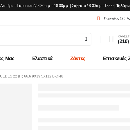
Δευτέρα - Παρασκευή/ 8:30π.μ. - 18:00μ.μ. | Σάββατο / 8.30π.μ - 15:00 |
Τηλέφω
Πάρνηθος 195, Α
ΚΑΛΕΣΤ
(210)
ος Μας
Ελαστικά
Ζάντες
Επισκευές 
EDES 22 (IT) 66.6 9X19 5X112 B-DI48