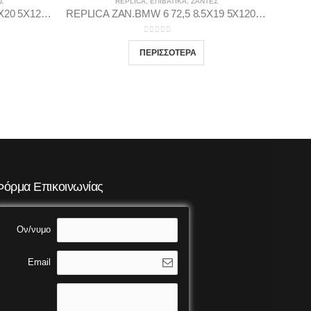
Σ
REPLICA
,
ΕΠΙΒΑΤΙΚΑ
,
ΖΆΝΤΕΣ
REPLICA ZAN.BMW 9 72.56 9.5X20 5X120 BP38
REPLICA ZAN.BMW 6 72,5 8.5X19 5X120 GP35
0
out of 5
Φόρμα Επικοινωνίας
Ον/νυμο
Email