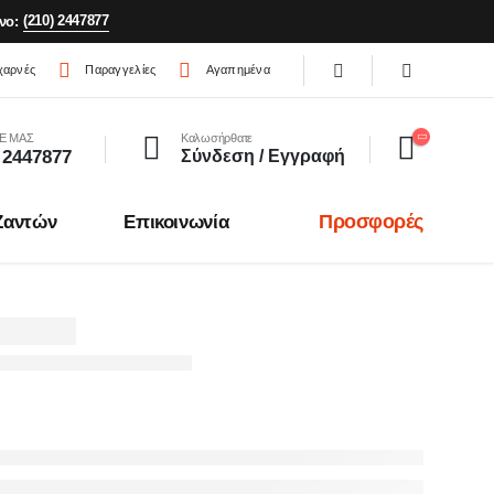
(210) 2447877
νο:
χαρνές
Παραγγελίες
Αγαπημένα
Ε ΜΑΣ
Καλωσήρθατε
 2447877
Σύνδεση / Εγγραφή
Προσφορές
Ζαντών
Επικοινωνία