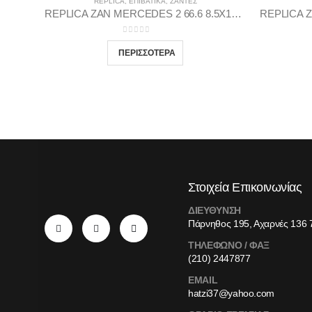
REPLICA
,
ΕΠΙΒΑΤΙΚΑ
,
ΖΆΝΤΕΣ
REPLICA ZAN MERCEDES 2 66.6 8.5X18 5X112 GMP35
0
out of 5
Στοιχεία Επικοινωνίας
ΔΙΕΥΘΥΝΣΗ
Πάρνηθος 195, Αχαρνές 136 
ΤΗΛΕΦΩΝΟ / ΦΑΞ
(210) 2447877
EMAIL
hatzi37@yahoo.com