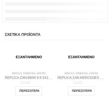
ΣΧΕΤΙΚΆ ΠΡΟΪΌΝΤΑ
ΕΞΑΝΤΛΗΜΈΝΟ
ΕΞΑΝΤΛΗΜΈΝΟ
REPLICA
,
ΕΠΙΒΑΤΙΚΑ
,
ΖΆΝΤΕΣ
REPLICA
,
ΕΠΙΒΑΤΙΚΑ
,
ΖΆΝΤΕΣ
REPLICA ZAN.BMW 8 8.5X19 5X120 72.56 BP35
REPLICA ZAN MERCEDES 2 66.6 9.5X18 5X112 GMP35
0
out of 5
0
out of 5