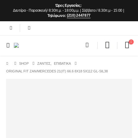
Ώρες Εργασίας:
Δευτέρα - Παρασκευή/ 8:30π.μ. - 18:00μ.μ. | Σάββατο / 8.30π.μ - 15:00 |
(210) 2447877
Τηλέφωνο:
SHOP
ΖΆΝΤΕΣ
,
ΕΠΙΒΑΤΙΚΑ
ORIGINAL FIT ZAN/MERCEDES 21(IT) 66.6 8X18 5X112 GL-SIL38