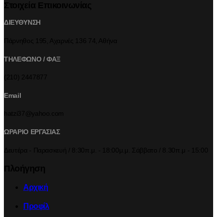
Στοιχεία Επικοινωνίας
ΔΙΕΥΘΥΝΣΗ
Πάρνηθος 195, Αχαρνές 136 74, Αθήνα
ΤΗΛΕΦΩΝΟ / ΦΑΞ
(210) 2447877
Email
hatzi37@yahoo.com
ΩΡΑΡΙΟ ΕΡΓΑΣΙΑΣ
Δευτέρα - Παρασκευή / 8:30π.μ. - 18:00μ.μ. Σάββατο / 8.30π.μ - 15:00
Πλοήγηση
Αρχική
Προφίλ