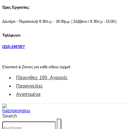
Ώρες Εργασίας:
Δευτέρα - Παρασκευή/ 8:30π.μ. - 18:00μ.μ. | Σάββατο / 8.30π.μ - 15:00 |
Τηλέφωνο:
(210) 2447877
Ελαστικά & Ζάντες για κάθε είδους όχημα!
Πάρνηθος 195, Αχαρνές
Παραγγελίες
Αγαπημένα
Search