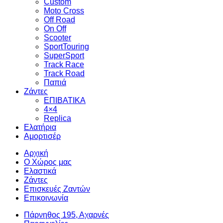
Custom
Moto Cross
Off Road
On Off
Scooter
SportTouring
SuperSport
Track Race
Track Road
Παπιά
Ζάντες
ΕΠΙΒΑΤΙΚΑ
4×4
Replica
Ελατήρια
Αμορτισέρ
Αρχική
Ο Χώρος μας
Ελαστικά
Ζάντες
Επισκευές Ζαντών
Επικοινωνία
Πάρνηθος 195, Αχαρνές