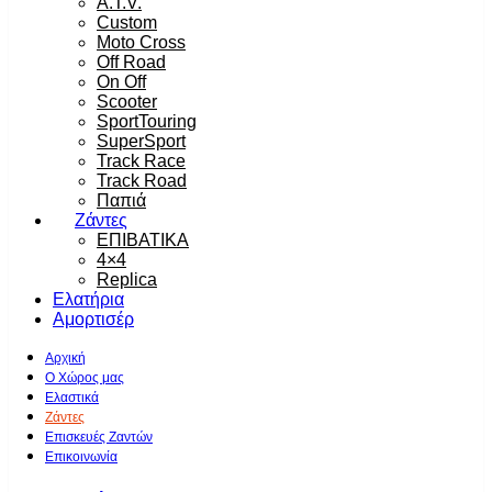
A.T.V.
Custom
Moto Cross
Off Road
On Off
Scooter
SportTouring
SuperSport
Track Race
Track Road
Παπιά
Ζάντες
ΕΠΙΒΑΤΙΚΑ
4×4
Replica
Ελατήρια
Αμορτισέρ
Αρχική
Ο Χώρος μας
Ελαστικά
Ζάντες
Επισκευές Ζαντών
Επικοινωνία