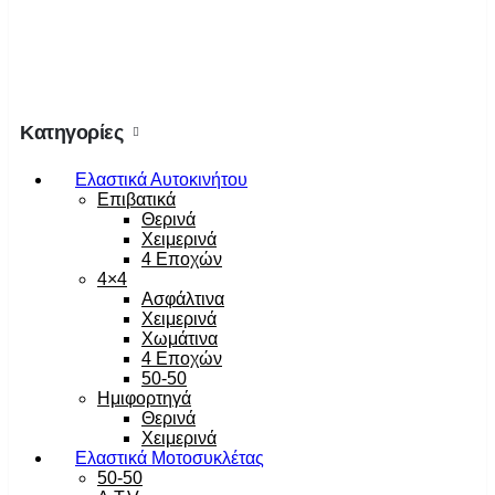
Κατηγορίες
Ελαστικά Αυτοκινήτου
Επιβατικά
Θερινά
Χειμερινά
4 Εποχών
4×4
Ασφάλτινα
Χειμερινά
Χωμάτινα
4 Εποχών
50-50
Ημιφορτηγά
Θερινά
Χειμερινά
Ελαστικά Μοτοσυκλέτας
50-50