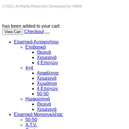
© 2022. All Rights Reserved | Developed by VWEB
has been added to your cart:
Checkout
View Cart
Ελαστικά Αυτοκινήτου
Επιβατικά
Θερινά
Χειμερινά
4 Εποχών
4×4
Ασφάλτινα
Χειμερινά
Χωμάτινα
4 Εποχών
50-50
Ημιφορτηγά
Θερινά
Χειμερινά
Ελαστικά Μοτοσυκλέτας
50-50
A.T.V.