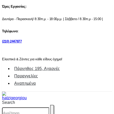
Ώρες Εργασίας:
Δευτέρα - Παρασκευή/ 8:30π.μ. - 18:00μ.μ. | Σάββατο / 8.30π.μ - 15:00 |
Τηλέφωνο:
(210) 2447877
Ελαστικά & Ζάντες για κάθε είδους όχημα!
Πάρνηθος 195, Αχαρνές
Παραγγελίες
Αγαπημένα
Search