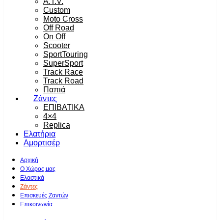
A.T.V.
Custom
Moto Cross
Off Road
On Off
Scooter
SportTouring
SuperSport
Track Race
Track Road
Παπιά
Ζάντες
ΕΠΙΒΑΤΙΚΑ
4×4
Replica
Ελατήρια
Αμορτισέρ
Αρχική
Ο Χώρος μας
Ελαστικά
Ζάντες
Επισκευές Ζαντών
Επικοινωνία