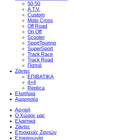
50-50
A.T.V.
Custom
Moto Cross
Off Road
On Off
Scooter
SportTouring
SuperSport
Track Race
Track Road
Παπιά
Ζάντες
ΕΠΙΒΑΤΙΚΑ
4×4
Replica
Ελατήρια
Αμορτισέρ
Αρχική
Ο Χώρος μας
Ελαστικά
Ζάντες
Επισκευές Ζαντών
Επικοινωνία