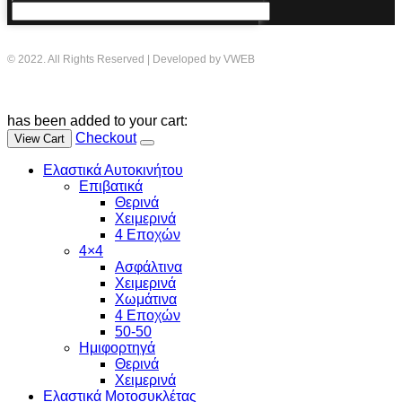
© 2022. All Rights Reserved | Developed by VWEB
has been added to your cart:
Checkout
View Cart
Ελαστικά Αυτοκινήτου
Επιβατικά
Θερινά
Χειμερινά
4 Εποχών
4×4
Ασφάλτινα
Χειμερινά
Χωμάτινα
4 Εποχών
50-50
Ημιφορτηγά
Θερινά
Χειμερινά
Ελαστικά Μοτοσυκλέτας