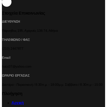
Στοιχεία Επικοινωνίας
ΔΙΕΥΘΥΝΣΗ
Πάρνηθος 195, Αχαρνές 136 74, Αθήνα
ΤΗΛΕΦΩΝΟ / ΦΑΞ
(210) 2447877
Email
hatzi37@yahoo.com
ΩΡΑΡΙΟ ΕΡΓΑΣΙΑΣ
Δευτέρα - Παρασκευή / 8:30π.μ. - 18:00μ.μ. Σάββατο / 8.30π.μ - 15:00
Πλοήγηση
Αρχική