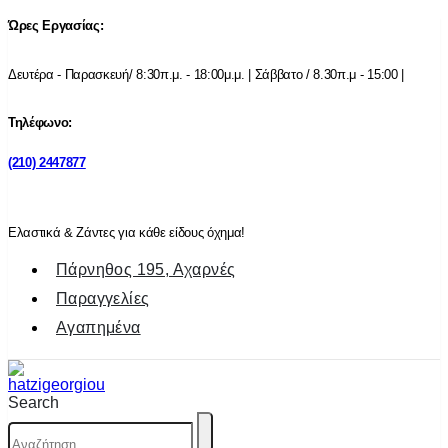
Ώρες Εργασίας:
Δευτέρα - Παρασκευή/ 8:30π.μ. - 18:00μ.μ. | Σάββατο / 8.30π.μ - 15:00 |
Τηλέφωνο:
(210) 2447877
Ελαστικά & Ζάντες για κάθε είδους όχημα!
Πάρνηθος 195, Αχαρνές
Παραγγελίες
Αγαπημένα
Search