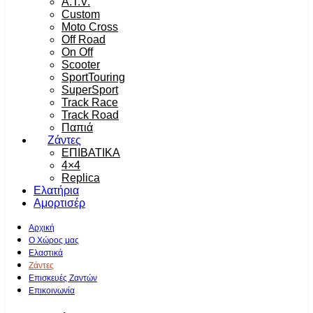
A.T.V.
Custom
Moto Cross
Off Road
On Off
Scooter
SportTouring
SuperSport
Track Race
Track Road
Παπιά
Ζάντες
ΕΠΙΒΑΤΙΚΑ
4×4
Replica
Ελατήρια
Αμορτισέρ
Αρχική
Ο Χώρος μας
Ελαστικά
Ζάντες
Επισκευές Ζαντών
Επικοινωνία