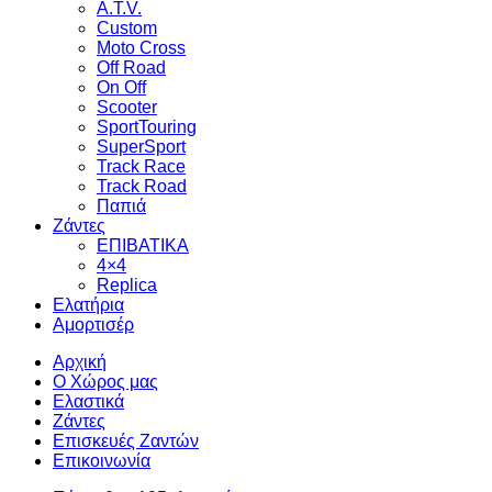
A.T.V.
Custom
Moto Cross
Off Road
On Off
Scooter
SportTouring
SuperSport
Track Race
Track Road
Παπιά
Ζάντες
ΕΠΙΒΑΤΙΚΑ
4×4
Replica
Ελατήρια
Αμορτισέρ
Αρχική
Ο Χώρος μας
Ελαστικά
Ζάντες
Επισκευές Ζαντών
Επικοινωνία