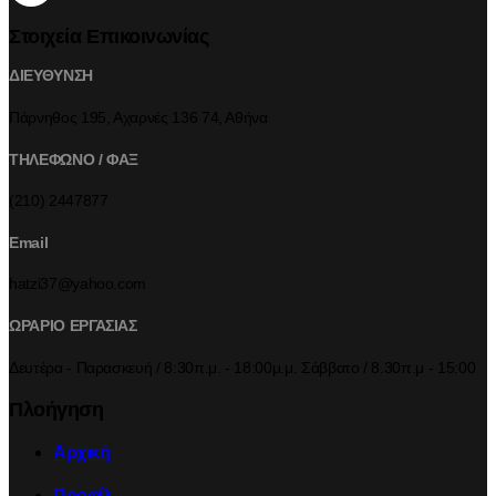
Στοιχεία Επικοινωνίας
ΔΙΕΥΘΥΝΣΗ
Πάρνηθος 195, Αχαρνές 136 74, Αθήνα
ΤΗΛΕΦΩΝΟ / ΦΑΞ
(210) 2447877
Email
hatzi37@yahoo.com
ΩΡΑΡΙΟ ΕΡΓΑΣΙΑΣ
Δευτέρα - Παρασκευή / 8:30π.μ. - 18:00μ.μ. Σάββατο / 8.30π.μ - 15:00
Πλοήγηση
Αρχική
Προφίλ