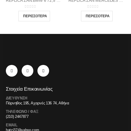
REPLICA ZAN.BMW 6 72,5 9X18 5X120 GP37
REPLICA ZAN MERCEDES 1(1017) 66.46 9.5X19 5X112 GP38
0
out of 5
0
out of 5
Στοιχεία Επικοινωνίας
ΔΙΕΥΘΥΝΣΗ
Πάρνηθος 195, Αχαρνές 136 74, Αθήνα
ΤΗΛΕΦΩΝΟ / ΦΑΞ
(210) 2447877
EMAIL
hatzi37@yahoo.com