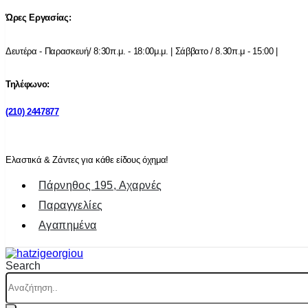
Ώρες Εργασίας:
Δευτέρα - Παρασκευή/ 8:30π.μ. - 18:00μ.μ. | Σάββατο / 8.30π.μ - 15:00 |
Τηλέφωνο:
(210) 2447877
Ελαστικά & Ζάντες για κάθε είδους όχημα!
Πάρνηθος 195, Αχαρνές
Παραγγελίες
Αγαπημένα
Search