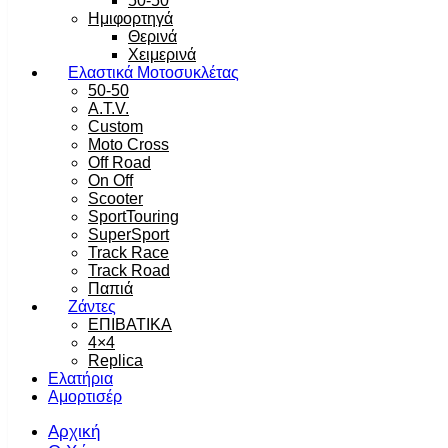
50-50
Ημιφορτηγά
Θερινά
Χειμερινά
Ελαστικά Μοτοσυκλέτας
50-50
A.T.V.
Custom
Moto Cross
Off Road
On Off
Scooter
SportTouring
SuperSport
Track Race
Track Road
Παπιά
Ζάντες
ΕΠΙΒΑΤΙΚΑ
4×4
Replica
Ελατήρια
Αμορτισέρ
Αρχική