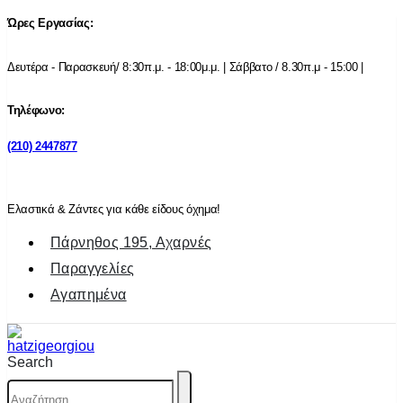
Ώρες Εργασίας:
Δευτέρα - Παρασκευή/ 8:30π.μ. - 18:00μ.μ. | Σάββατο / 8.30π.μ - 15:00 |
Τηλέφωνο:
(210) 2447877
Ελαστικά & Ζάντες για κάθε είδους όχημα!
Πάρνηθος 195, Αχαρνές
Παραγγελίες
Αγαπημένα
Search