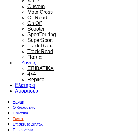
A.T.V.
Custom
Moto Cross
Off Road
On Off
Scooter
SportTouring
SuperSport
Track Race
Track Road
Παπιά
Ζάντες
ΕΠΙΒΑΤΙΚΑ
4×4
Replica
Ελατήρια
Αμορτισέρ
Αρχική
Ο Χώρος μας
Ελαστικά
Ζάντες
Επισκευές Ζαντών
Επικοινωνία