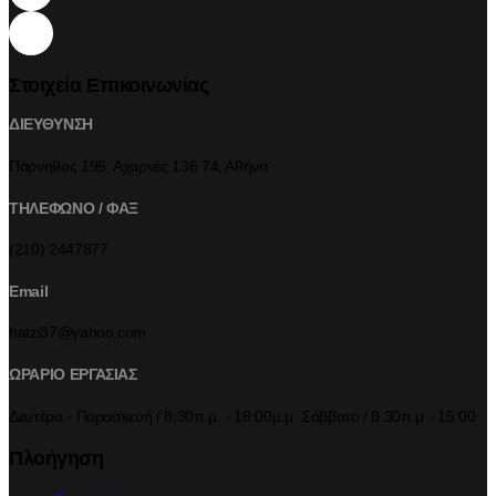
Στοιχεία Επικοινωνίας
ΔΙΕΥΘΥΝΣΗ
Πάρνηθος 195, Αχαρνές 136 74, Αθήνα
ΤΗΛΕΦΩΝΟ / ΦΑΞ
(210) 2447877
Email
hatzi37@yahoo.com
ΩΡΑΡΙΟ ΕΡΓΑΣΙΑΣ
Δευτέρα - Παρασκευή / 8:30π.μ. - 18:00μ.μ. Σάββατο / 8.30π.μ - 15:00
Πλοήγηση