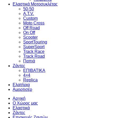
Ελαστικά Μοτοσυκλέτας
50-50
A.T.V.
Custom
Moto Cross
Off Road
On Off
Scooter
SportTouring
SuperSport
Track Race
Track Road
Παπιά
Ζάντες
ΕΠΙΒΑΤΙΚΑ
4×4
Replica
Ελατήρια
Αμορτισέρ
Αρχική
Ο Χώρος μας
Ελαστικά
Ζάντες
Επισκευές Ζαντών