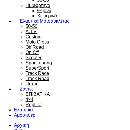
50-50
Ημιφορτηγά
Θερινά
Χειμερινά
Ελαστικά Μοτοσυκλέτας
50-50
A.T.V.
Custom
Moto Cross
Off Road
On Off
Scooter
SportTouring
SuperSport
Track Race
Track Road
Παπιά
Ζάντες
ΕΠΙΒΑΤΙΚΑ
4×4
Replica
Ελατήρια
Αμορτισέρ
Αρχική