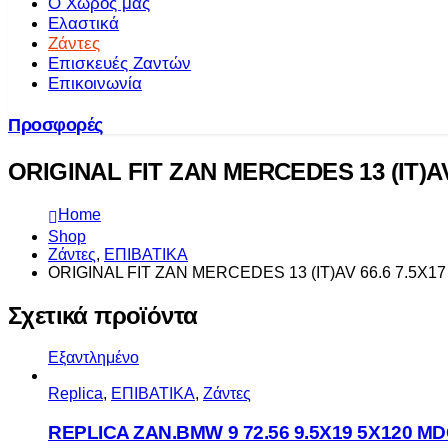
Ο Χώρος μας
Ελαστικά
Ζάντες
Επισκευές Ζαντών
Επικοινωνία
Προσφορές
ORIGINAL FIT ZAN MERCEDES 13 (IT)AV 
Home
Shop
Ζάντες
,
ΕΠΙΒΑΤΙΚΑ
ORIGINAL FIT ZAN MERCEDES 13 (IT)AV 66.6 7.5X17
Σχετικά προϊόντα
Εξαντλημένο
Replica
,
ΕΠΙΒΑΤΙΚΑ
,
Ζάντες
REPLICA ZAN.BMW 9 72.56 9.5X19 5X120 M