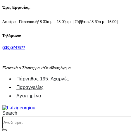
Ώρες Εργασίας:
Δευτέρα - Παρασκευή/ 8:30π.μ. - 18:00μ.μ. | Σάββατο / 8.30π.μ - 15:00 |
Τηλέφωνο:
(210) 2447877
Ελαστικά & Ζάντες για κάθε είδους όχημα!
Πάρνηθος 195, Αχαρνές
Παραγγελίες
Αγαπημένα
Search