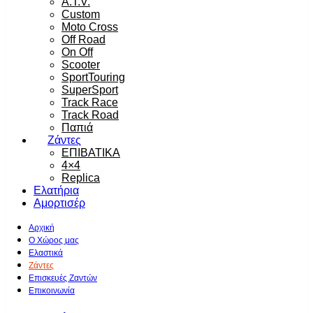
A.T.V.
Custom
Moto Cross
Off Road
On Off
Scooter
SportTouring
SuperSport
Track Race
Track Road
Παπιά
Ζάντες
ΕΠΙΒΑΤΙΚΑ
4×4
Replica
Ελατήρια
Αμορτισέρ
Αρχική
Ο Χώρος μας
Ελαστικά
Ζάντες
Επισκευές Ζαντών
Επικοινωνία