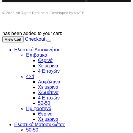
© 2022. All Rights Reserved | Developed by VWEB
has been added to your cart:
Checkout
View Cart
Ελαστικά Αυτοκινήτου
Επιβατικά
Θερινά
Χειμερινά
4 Εποχών
4×4
Ασφάλτινα
Χειμερινά
Χωμάτινα
4 Εποχών
50-50
Ημιφορτηγά
Θερινά
Χειμερινά
Ελαστικά Μοτοσυκλέτας
50-50