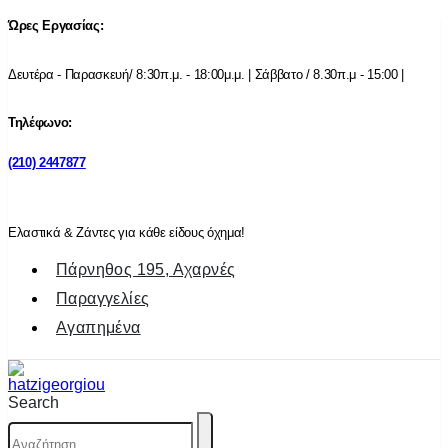
Ώρες Εργασίας:
Δευτέρα - Παρασκευή/ 8:30π.μ. - 18:00μ.μ. | Σάββατο / 8.30π.μ - 15:00 |
Τηλέφωνο:
(210) 2447877
Ελαστικά & Ζάντες για κάθε είδους όχημα!
Πάρνηθος 195, Αχαρνές
Παραγγελίες
Αγαπημένα
Search