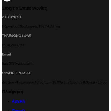
Στοιχεία Επικοινωνίας
ΔΙΕΥΘΥΝΣΗ
Πάρνηθος 195, Αχαρνές 136 74, Αθήνα
ΤΗΛΕΦΩΝΟ / ΦΑΞ
(210) 2447877
Email
hatzi37@yahoo.com
ΩΡΑΡΙΟ ΕΡΓΑΣΙΑΣ
Δευτέρα - Παρασκευή / 8:30π.μ. - 18:00μ.μ. Σάββατο / 8.30π.μ - 15:00
Πλοήγηση
Αρχική
Προφίλ