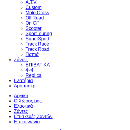
A.T.V.
Custom
Moto Cross
Off Road
On Off
Scooter
SportTouring
SuperSport
Track Race
Track Road
Παπιά
Ζάντες
ΕΠΙΒΑΤΙΚΑ
4×4
Replica
Ελατήρια
Αμορτισέρ
Αρχική
Ο Χώρος μας
Ελαστικά
Ζάντες
Επισκευές Ζαντών
Επικοινωνία