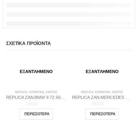
ΣΧΕΤΙΚΆ ΠΡΟΪΌΝΤΑ
ΕΞΑΝΤΛΗΜΈΝΟ
ΕΞΑΝΤΛΗΜΈΝΟ
REPLICA
,
ΕΠΙΒΑΤΙΚΑ
,
ΖΆΝΤΕΣ
REPLICA
,
ΕΠΙΒΑΤΙΚΑ
,
ΖΆΝΤΕΣ
REPLICA ZAN.BMW 9 72.56 8.5X19 5X120 MDGP35
REPLICA ZAN.MERCEDES 10 66.46 9X18 5X112 MBLP35
0
out of 5
0
out of 5