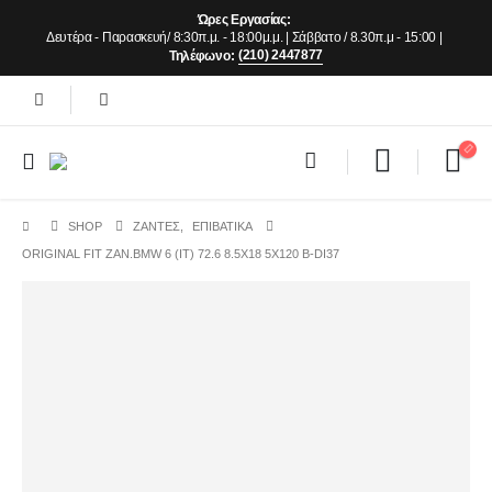
Ώρες Εργασίας:
Δευτέρα - Παρασκευή/ 8:30π.μ. - 18:00μ.μ. | Σάββατο / 8.30π.μ - 15:00 |
(210) 2447877
Τηλέφωνο:
SHOP
ΖΆΝΤΕΣ
,
ΕΠΙΒΑΤΙΚΑ
ORIGINAL FIT ZAN.BMW 6 (IT) 72.6 8.5X18 5X120 B-DI37