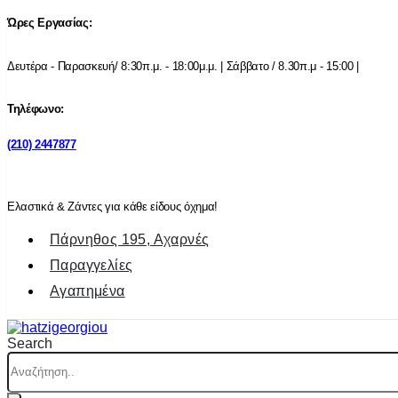
Ώρες Εργασίας:
Δευτέρα - Παρασκευή/ 8:30π.μ. - 18:00μ.μ. | Σάββατο / 8.30π.μ - 15:00 |
Τηλέφωνο:
(210) 2447877
Ελαστικά & Ζάντες για κάθε είδους όχημα!
Πάρνηθος 195, Αχαρνές
Παραγγελίες
Αγαπημένα
Search