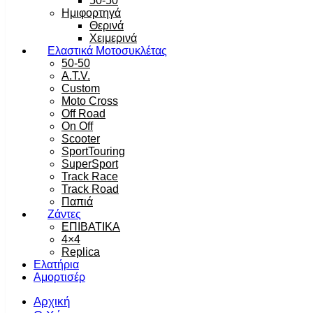
50-50
Ημιφορτηγά
Θερινά
Χειμερινά
Ελαστικά Μοτοσυκλέτας
50-50
A.T.V.
Custom
Moto Cross
Off Road
On Off
Scooter
SportTouring
SuperSport
Track Race
Track Road
Παπιά
Ζάντες
ΕΠΙΒΑΤΙΚΑ
4×4
Replica
Ελατήρια
Αμορτισέρ
Αρχική