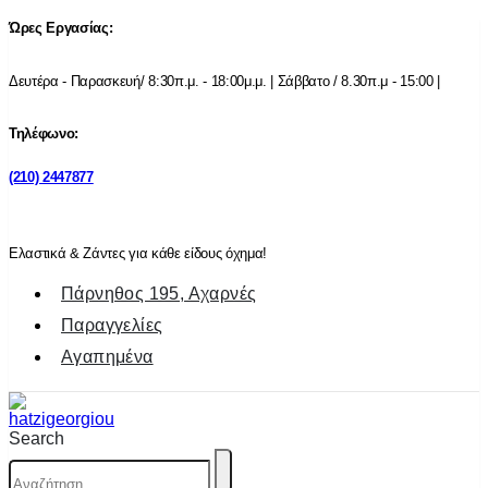
Ώρες Εργασίας:
Δευτέρα - Παρασκευή/ 8:30π.μ. - 18:00μ.μ. | Σάββατο / 8.30π.μ - 15:00 |
Τηλέφωνο:
(210) 2447877
Ελαστικά & Ζάντες για κάθε είδους όχημα!
Πάρνηθος 195, Αχαρνές
Παραγγελίες
Αγαπημένα
Search