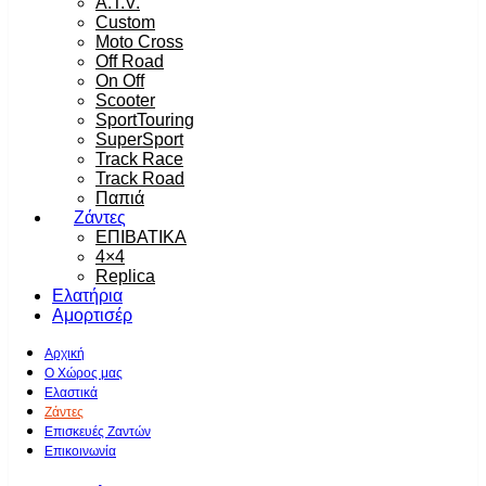
A.T.V.
Custom
Moto Cross
Off Road
On Off
Scooter
SportTouring
SuperSport
Track Race
Track Road
Παπιά
Ζάντες
ΕΠΙΒΑΤΙΚΑ
4×4
Replica
Ελατήρια
Αμορτισέρ
Αρχική
Ο Χώρος μας
Ελαστικά
Ζάντες
Επισκευές Ζαντών
Επικοινωνία