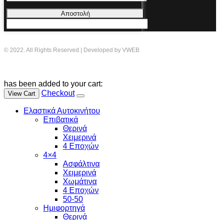
Αποστολή
© 2022. All Rights Reserved | Developed by VWEB
has been added to your cart:
Checkout
View Cart
Ελαστικά Αυτοκινήτου
Επιβατικά
Θερινά
Χειμερινά
4 Εποχών
4×4
Ασφάλτινα
Χειμερινά
Χωμάτινα
4 Εποχών
50-50
Ημιφορτηγά
Θερινά