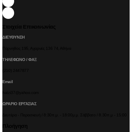
Στοιχεία Επικοινωνίας
ΔΙΕΥΘΥΝΣΗ
Πάρνηθος 195, Αχαρνές 136 74, Αθήνα
ΤΗΛΕΦΩΝΟ / ΦΑΞ
(210) 2447877
Email
hatzi37@yahoo.com
ΩΡΑΡΙΟ ΕΡΓΑΣΙΑΣ
Δευτέρα - Παρασκευή / 8:30π.μ. - 18:00μ.μ. Σάββατο / 8.30π.μ - 15:00
Πλοήγηση