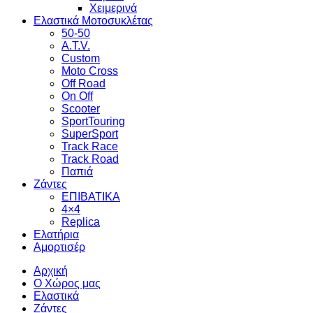
Χειμερινά
Ελαστικά Μοτοσυκλέτας
50-50
A.T.V.
Custom
Moto Cross
Off Road
On Off
Scooter
SportTouring
SuperSport
Track Race
Track Road
Παπιά
Ζάντες
ΕΠΙΒΑΤΙΚΑ
4×4
Replica
Ελατήρια
Αμορτισέρ
Αρχική
Ο Χώρος μας
Ελαστικά
Ζάντες