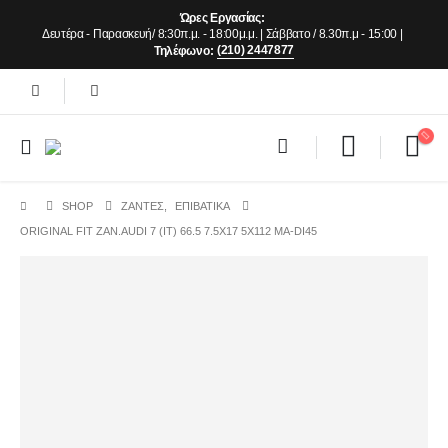
Ώρες Εργασίας:
Δευτέρα - Παρασκευή/ 8:30π.μ. - 18:00μ.μ. | Σάββατο / 8.30π.μ - 15:00 |
(210) 2447877
Τηλέφωνο:
SHOP
ΖΆΝΤΕΣ
,
ΕΠΙΒΑΤΙΚΑ
ORIGINAL FIT ZAN.AUDI 7 (IT) 66.5 7.5X17 5X112 MA-DI45