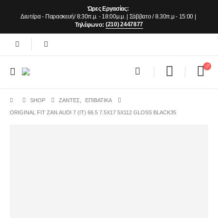
Ώρες Εργασίας:
Δευτέρα - Παρασκευή/ 8:30π.μ. - 18:00μ.μ. | Σάββατο / 8.30π.μ - 15:00 |
(210) 2447877
Τηλέφωνο:
SHOP
ΖΆΝΤΕΣ
,
ΕΠΙΒΑΤΙΚΑ
ORIGINAL FIT ZAN.AUDI 7 (IT) 66.5 7.5X17 5X112 GLOSS BLACK35