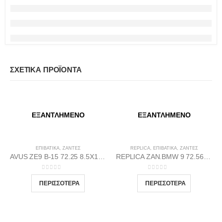
ΣΧΕΤΙΚΆ ΠΡΟΪΌΝΤΑ
ΕΞΑΝΤΛΗΜΈΝΟ
ΕΞΑΝΤΛΗΜΈΝΟ
ΕΠΙΒΑΤΙΚΑ
,
ΖΆΝΤΕΣ
REPLICA
,
ΕΠΙΒΑΤΙΚΑ
,
ΖΆΝΤΕΣ
AVUS ΖΕ9 Β-15 72.25 8.5Χ18 5Χ112 Β-DI35
REPLICA ZAN.BMW 9 72.56 8.5X20 5X120 BP35
0
out of 5
0
out of 5