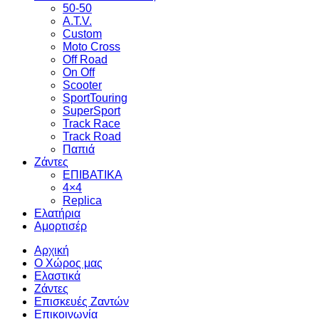
50-50
A.T.V.
Custom
Moto Cross
Off Road
On Off
Scooter
SportTouring
SuperSport
Track Race
Track Road
Παπιά
Ζάντες
ΕΠΙΒΑΤΙΚΑ
4×4
Replica
Ελατήρια
Αμορτισέρ
Αρχική
Ο Χώρος μας
Ελαστικά
Ζάντες
Επισκευές Ζαντών
Επικοινωνία