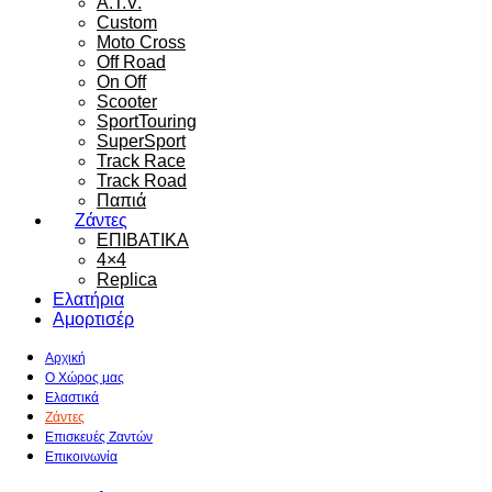
A.T.V.
Custom
Moto Cross
Off Road
On Off
Scooter
SportTouring
SuperSport
Track Race
Track Road
Παπιά
Ζάντες
ΕΠΙΒΑΤΙΚΑ
4×4
Replica
Ελατήρια
Αμορτισέρ
Αρχική
Ο Χώρος μας
Ελαστικά
Ζάντες
Επισκευές Ζαντών
Επικοινωνία