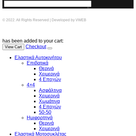
© 2022. All Rights Reserved | Developed by VWEB
has been added to your cart:
Checkout
View Cart
Ελαστικά Αυτοκινήτου
Επιβατικά
Θερινά
Χειμερινά
4 Εποχών
4×4
Ασφάλτινα
Χειμερινά
Χωμάτινα
4 Εποχών
50-50
Ημιφορτηγά
Θερινά
Χειμερινά
Ελαστικά Μοτοσυκλέτας