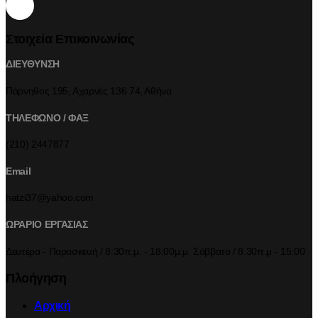
Στοιχεία Επικοινωνίας
ΔΙΕΥΘΥΝΣΗ
Πάρνηθος 195, Αχαρνές 136 74, Αθήνα
ΤΗΛΕΦΩΝΟ / ΦΑΞ
(210) 2447877
Email
hatzi37@yahoo.com
ΩΡΑΡΙΟ ΕΡΓΑΣΙΑΣ
Δευτέρα - Παρασκευή / 8:30π.μ. - 18:00μ.μ. Σάββατο / 8.30π.μ - 15:00
Πλοήγηση
Αρχική