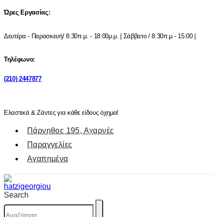
Ώρες Εργασίας:
Δευτέρα - Παρασκευή/ 8:30π.μ. - 18:00μ.μ. | Σάββατο / 8.30π.μ - 15:00 |
Τηλέφωνο:
(210) 2447877
Ελαστικά & Ζάντες για κάθε είδους όχημα!
Πάρνηθος 195, Αχαρνές
Παραγγελίες
Αγαπημένα
Search