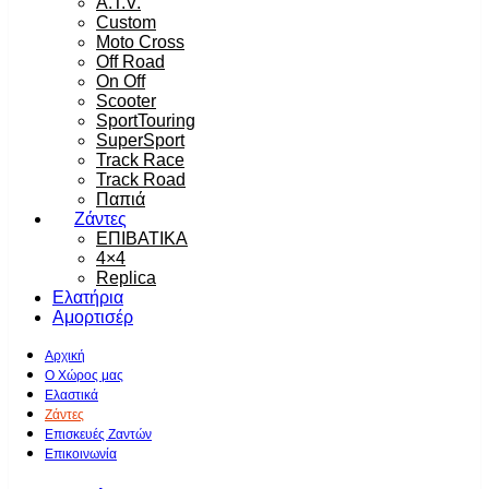
A.T.V.
Custom
Moto Cross
Off Road
On Off
Scooter
SportTouring
SuperSport
Track Race
Track Road
Παπιά
Ζάντες
ΕΠΙΒΑΤΙΚΑ
4×4
Replica
Ελατήρια
Αμορτισέρ
Αρχική
Ο Χώρος μας
Ελαστικά
Ζάντες
Επισκευές Ζαντών
Επικοινωνία