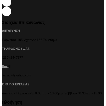
Στοιχεία Επικοινωνίας
ΔΙΕΥΘΥΝΣΗ
Πάρνηθος 195, Αχαρνές 136 74, Αθήνα
ΤΗΛΕΦΩΝΟ / ΦΑΞ
(210) 2447877
Email
hatzi37@yahoo.com
ΩΡΑΡΙΟ ΕΡΓΑΣΙΑΣ
Δευτέρα - Παρασκευή / 8:30π.μ. - 18:00μ.μ. Σάββατο / 8.30π.μ - 15:00
Πλοήγηση