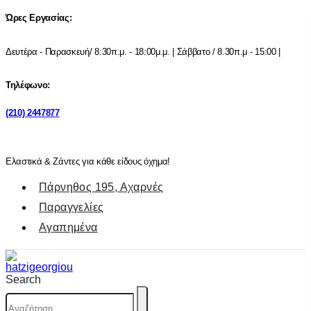
Ώρες Εργασίας:
Δευτέρα - Παρασκευή/ 8:30π.μ. - 18:00μ.μ. | Σάββατο / 8.30π.μ - 15:00 |
Τηλέφωνο:
(210) 2447877
Ελαστικά & Ζάντες για κάθε είδους όχημα!
Πάρνηθος 195, Αχαρνές
Παραγγελίες
Αγαπημένα
Search