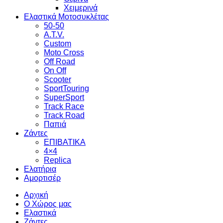
Χειμερινά
Ελαστικά Μοτοσυκλέτας
50-50
A.T.V.
Custom
Moto Cross
Off Road
On Off
Scooter
SportTouring
SuperSport
Track Race
Track Road
Παπιά
Ζάντες
ΕΠΙΒΑΤΙΚΑ
4×4
Replica
Ελατήρια
Αμορτισέρ
Αρχική
Ο Χώρος μας
Ελαστικά
Ζάντες