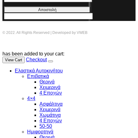
Αποστολή
© 2022. All Rights Reserved | Developed by VWEB
has been added to your cart:
Checkout
View Cart
Ελαστικά Αυτοκινήτου
Επιβατικά
Θερινά
Χειμερινά
4 Εποχών
4×4
Ασφάλτινα
Χειμερινά
Χωμάτινα
4 Εποχών
50-50
Ημιφορτηγά
Θερινά