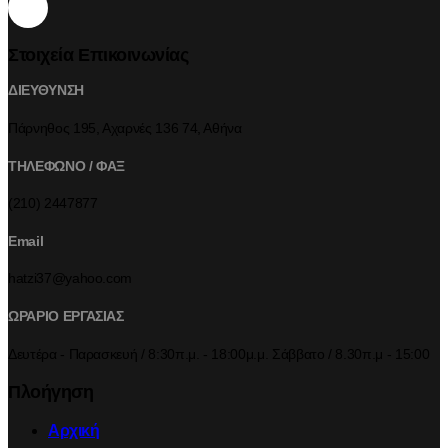
Στοιχεία Επικοινωνίας
ΔΙΕΥΘΥΝΣΗ
Πάρνηθος 195, Αχαρνές 136 74, Αθήνα
ΤΗΛΕΦΩΝΟ / ΦΑΞ
(210) 2447877
Email
hatzi37@yahoo.com
ΩΡΑΡΙΟ ΕΡΓΑΣΙΑΣ
Δευτέρα - Παρασκευή / 8:30π.μ. - 18:00μ.μ. Σάββατο / 8.30π.μ - 15:00
Πλοήγηση
Αρχική