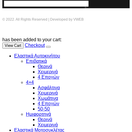
© 2022. All Rights Reserved | Developed by VWEB
has been added to your cart:
Checkout
View Cart
Ελαστικά Αυτοκινήτου
Επιβατικά
Θερινά
Χειμερινά
4 Εποχών
4×4
Ασφάλτινα
Χειμερινά
Χωμάτινα
4 Εποχών
50-50
Ημιφορτηγά
Θερινά
Χειμερινά
Ελαστικά Μοτοσυκλέτας