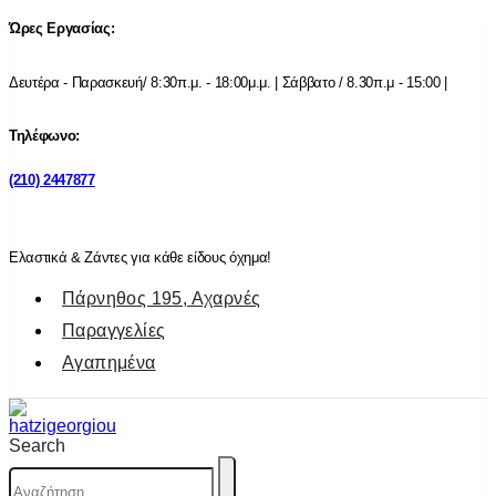
Ώρες Εργασίας:
Δευτέρα - Παρασκευή/ 8:30π.μ. - 18:00μ.μ. | Σάββατο / 8.30π.μ - 15:00 |
Τηλέφωνο:
(210) 2447877
Ελαστικά & Ζάντες για κάθε είδους όχημα!
Πάρνηθος 195, Αχαρνές
Παραγγελίες
Αγαπημένα
Search