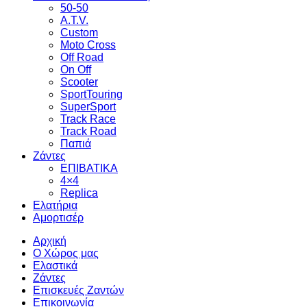
50-50
A.T.V.
Custom
Moto Cross
Off Road
On Off
Scooter
SportTouring
SuperSport
Track Race
Track Road
Παπιά
Ζάντες
ΕΠΙΒΑΤΙΚΑ
4×4
Replica
Ελατήρια
Αμορτισέρ
Αρχική
Ο Χώρος μας
Ελαστικά
Ζάντες
Επισκευές Ζαντών
Επικοινωνία