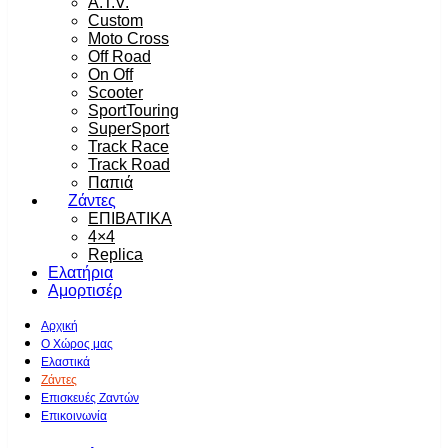
A.T.V.
Custom
Moto Cross
Off Road
On Off
Scooter
SportTouring
SuperSport
Track Race
Track Road
Παπιά
Ζάντες
ΕΠΙΒΑΤΙΚΑ
4×4
Replica
Ελατήρια
Αμορτισέρ
Αρχική
Ο Χώρος μας
Ελαστικά
Ζάντες
Επισκευές Ζαντών
Επικοινωνία