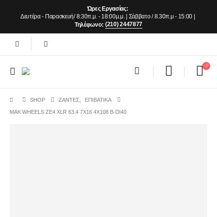
Ώρες Εργασίας:
Δευτέρα - Παρασκευή/ 8:30π.μ. - 18:00μ.μ. | Σάββατο / 8.30π.μ - 15:00 |
(210) 2447877
Τηλέφωνο:
SHOP
ΖΆΝΤΕΣ
,
ΕΠΙΒΑΤΙΚΑ
MAK WHEELS ΖΕ4 XLR 63.4 7Χ16 4Χ108 Β-DI40