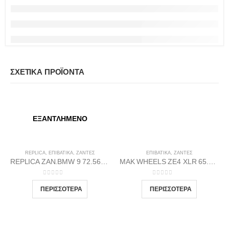
ΣΧΕΤΙΚΆ ΠΡΟΪΌΝΤΑ
ΕΞΑΝΤΛΗΜΈΝΟ
REPLICA
,
ΕΠΙΒΑΤΙΚΑ
,
ΖΆΝΤΕΣ
ΕΠΙΒΑΤΙΚΑ
,
ΖΆΝΤΕΣ
REPLICA ZAN.BMW 9 72.56 9.5X20 5X120 BP38
MAK WHEELS ΖΕ4 XLR 65.1 7Χ16 4Χ108 Β-DI25
0
out of 5
0
out of 5