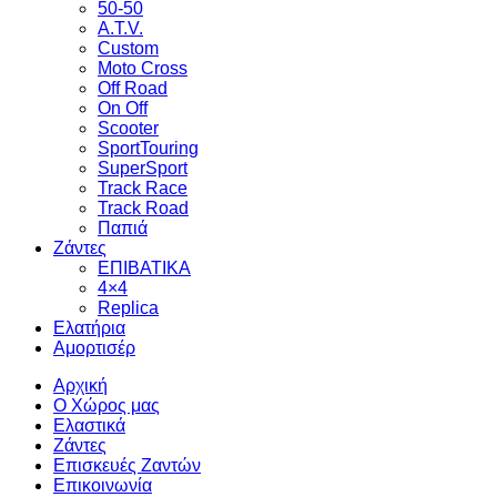
50-50
A.T.V.
Custom
Moto Cross
Off Road
On Off
Scooter
SportTouring
SuperSport
Track Race
Track Road
Παπιά
Ζάντες
ΕΠΙΒΑΤΙΚΑ
4×4
Replica
Ελατήρια
Αμορτισέρ
Αρχική
Ο Χώρος μας
Ελαστικά
Ζάντες
Επισκευές Ζαντών
Επικοινωνία