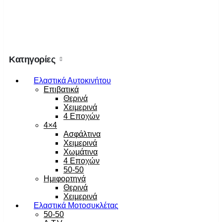
Κατηγορίες
Ελαστικά Αυτοκινήτου
Επιβατικά
Θερινά
Χειμερινά
4 Εποχών
4×4
Ασφάλτινα
Χειμερινά
Χωμάτινα
4 Εποχών
50-50
Ημιφορτηγά
Θερινά
Χειμερινά
Ελαστικά Μοτοσυκλέτας
50-50