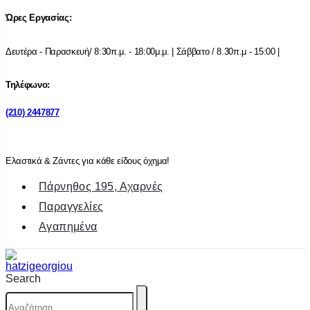
Ώρες Εργασίας:
Δευτέρα - Παρασκευή/ 8:30π.μ. - 18:00μ.μ. | Σάββατο / 8.30π.μ - 15:00 |
Τηλέφωνο:
(210) 2447877
Ελαστικά & Ζάντες για κάθε είδους όχημα!
Πάρνηθος 195, Αχαρνές
Παραγγελίες
Αγαπημένα
Search