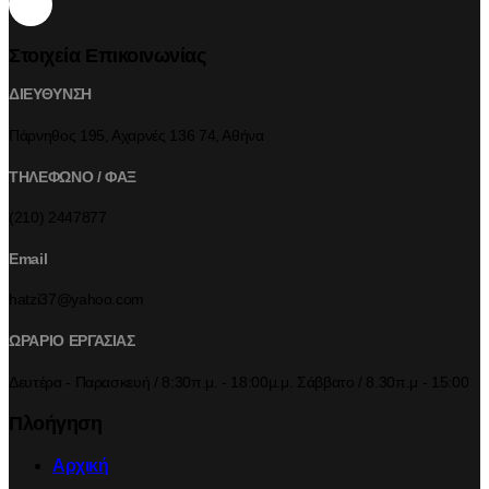
Στοιχεία Επικοινωνίας
ΔΙΕΥΘΥΝΣΗ
Πάρνηθος 195, Αχαρνές 136 74, Αθήνα
ΤΗΛΕΦΩΝΟ / ΦΑΞ
(210) 2447877
Email
hatzi37@yahoo.com
ΩΡΑΡΙΟ ΕΡΓΑΣΙΑΣ
Δευτέρα - Παρασκευή / 8:30π.μ. - 18:00μ.μ. Σάββατο / 8.30π.μ - 15:00
Πλοήγηση
Αρχική