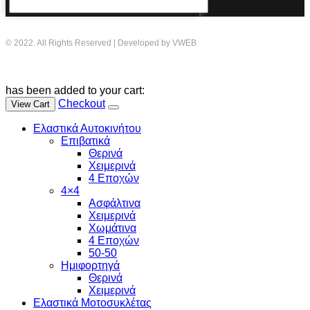
© 2022. All Rights Reserved | Developed by VWEB
has been added to your cart:
Checkout
View Cart
Ελαστικά Αυτοκινήτου
Επιβατικά
Θερινά
Χειμερινά
4 Εποχών
4×4
Ασφάλτινα
Χειμερινά
Χωμάτινα
4 Εποχών
50-50
Ημιφορτηγά
Θερινά
Χειμερινά
Ελαστικά Μοτοσυκλέτας