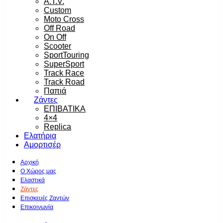
A.T.V.
Custom
Moto Cross
Off Road
On Off
Scooter
SportTouring
SuperSport
Track Race
Track Road
Παπιά
Ζάντες
ΕΠΙΒΑΤΙΚΑ
4×4
Replica
Ελατήρια
Αμορτισέρ
Αρχική
Ο Χώρος μας
Ελαστικά
Ζάντες
Επισκευές Ζαντών
Επικοινωνία