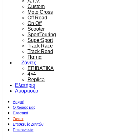
A.T.V.
Custom
Moto Cross
Off Road
On Off
Scooter
SportTouring
SuperSport
Track Race
Track Road
Παπιά
Ζάντες
ΕΠΙΒΑΤΙΚΑ
4×4
Replica
Ελατήρια
Αμορτισέρ
Αρχική
Ο Χώρος μας
Ελαστικά
Ζάντες
Επισκευές Ζαντών
Επικοινωνία