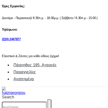
Ώρες Εργασίας:
Δευτέρα - Παρασκευή/ 8:30π.μ. - 18:00μ.μ. | Σάββατο / 8.30π.μ - 15:00 |
Τηλέφωνο:
(210) 2447877
Ελαστικά & Ζάντες για κάθε είδους όχημα!
Πάρνηθος 195, Αχαρνές
Παραγγελίες
Αγαπημένα
Search