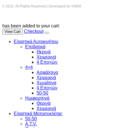
© 2022. All Rights Reserved | Developed by VWEB
has been added to your cart:
Checkout
View Cart
Ελαστικά Αυτοκινήτου
Επιβατικά
Θερινά
Χειμερινά
4 Εποχών
4×4
Ασφάλτινα
Χειμερινά
Χωμάτινα
4 Εποχών
50-50
Ημιφορτηγά
Θερινά
Χειμερινά
Ελαστικά Μοτοσυκλέτας
50-50
A.T.V.