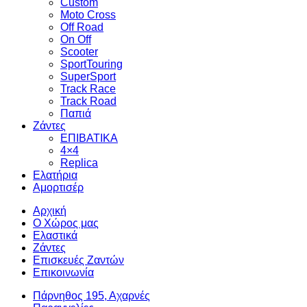
Custom
Moto Cross
Off Road
On Off
Scooter
SportTouring
SuperSport
Track Race
Track Road
Παπιά
Ζάντες
ΕΠΙΒΑΤΙΚΑ
4×4
Replica
Ελατήρια
Αμορτισέρ
Αρχική
Ο Χώρος μας
Ελαστικά
Ζάντες
Επισκευές Ζαντών
Επικοινωνία
Πάρνηθος 195, Αχαρνές