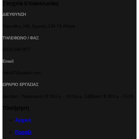
Στοιχεία Επικοινωνίας
ΔΙΕΥΘΥΝΣΗ
Πάρνηθος 195, Αχαρνές 136 74, Αθήνα
ΤΗΛΕΦΩΝΟ / ΦΑΞ
(210) 2447877
Email
hatzi37@yahoo.com
ΩΡΑΡΙΟ ΕΡΓΑΣΙΑΣ
Δευτέρα - Παρασκευή / 8:30π.μ. - 18:00μ.μ. Σάββατο / 8.30π.μ - 15:00
Πλοήγηση
Αρχική
Προφίλ