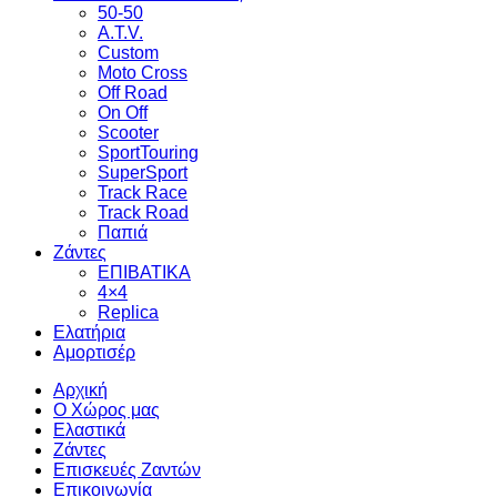
50-50
A.T.V.
Custom
Moto Cross
Off Road
On Off
Scooter
SportTouring
SuperSport
Track Race
Track Road
Παπιά
Ζάντες
ΕΠΙΒΑΤΙΚΑ
4×4
Replica
Ελατήρια
Αμορτισέρ
Αρχική
Ο Χώρος μας
Ελαστικά
Ζάντες
Επισκευές Ζαντών
Επικοινωνία