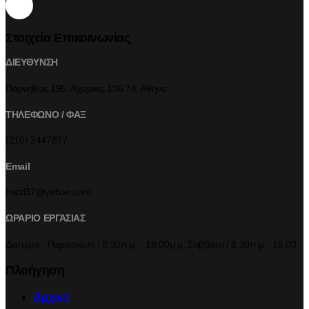
Στοιχεία Επικοινωνίας
ΔΙΕΥΘΥΝΣΗ
Πάρνηθος 195, Αχαρνές 136 74, Αθήνα
ΤΗΛΕΦΩΝΟ / ΦΑΞ
(210) 2447877
Email
hatzi37@yahoo.com
ΩΡΑΡΙΟ ΕΡΓΑΣΙΑΣ
Δευτέρα - Παρασκευή / 8:30π.μ. - 18:00μ.μ. Σάββατο / 8.30π.μ - 15:00
Πλοήγηση
Αρχική