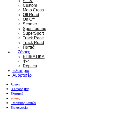
A.T.V.
Custom
Moto Cross
Off Road
On Off
Scooter
SportTouring
SuperSport
Track Race
Track Road
Παπιά
Ζάντες
ΕΠΙΒΑΤΙΚΑ
4×4
Replica
Ελατήρια
Αμορτισέρ
Αρχική
Ο Χώρος μας
Ελαστικά
Ζάντες
Επισκευές Ζαντών
Επικοινωνία