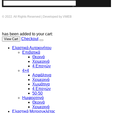
© 2022. All Rights Reserved | Developed by VWEB
has been added to your cart:
Checkout
View Cart
Ελαστικά Αυτοκινήτου
Επιβατικά
Θερινά
Χειμερινά
4 Εποχών
4×4
Ασφάλτινα
Χειμερινά
Χωμάτινα
4 Εποχών
50-50
Ημιφορτηγά
Θερινά
Χειμερινά
Ελαστικά Μοτοσυκλέτας