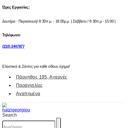
Ώρες Εργασίας:
Δευτέρα - Παρασκευή/ 8:30π.μ. - 18:00μ.μ. | Σάββατο / 8.30π.μ - 15:00 |
Τηλέφωνο:
(210) 2447877
Ελαστικά & Ζάντες για κάθε είδους όχημα!
Πάρνηθος 195, Αχαρνές
Παραγγελίες
Αγαπημένα
Search