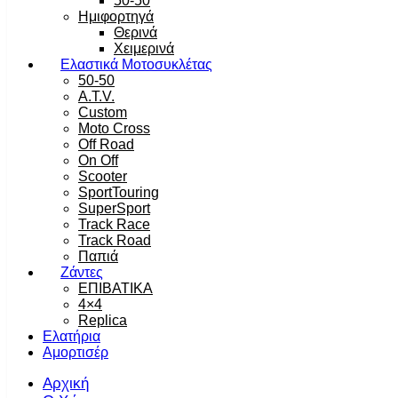
50-50
Ημιφορτηγά
Θερινά
Χειμερινά
Ελαστικά Μοτοσυκλέτας
50-50
A.T.V.
Custom
Moto Cross
Off Road
On Off
Scooter
SportTouring
SuperSport
Track Race
Track Road
Παπιά
Ζάντες
ΕΠΙΒΑΤΙΚΑ
4×4
Replica
Ελατήρια
Αμορτισέρ
Αρχική