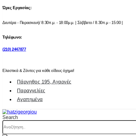
Ώρες Εργασίας:
Δευτέρα - Παρασκευή/ 8:30π.μ. - 18:00μ.μ. | Σάββατο / 8.30π.μ - 15:00 |
Τηλέφωνο:
(210) 2447877
Ελαστικά & Ζάντες για κάθε είδους όχημα!
Πάρνηθος 195, Αχαρνές
Παραγγελίες
Αγαπημένα
Search