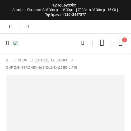
Ώρες Εργασίας:
Δευτέρα - Παρασκευή/ 8:30π.μ. - 18:00μ.μ. | Σάββατο / 8.30π.μ - 15:00 |
(210) 2447877
Τηλέφωνο:
SHOP
ΖΆΝΤΕΣ
,
ΕΠΙΒΑΤΙΚΑ
GMP ZAN.BERGHEM 66.6 8X19 5X112 BD-LIP45