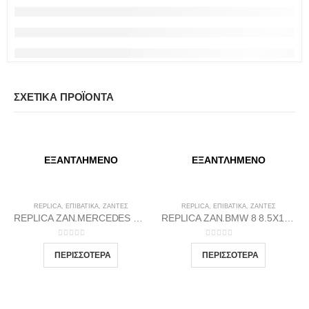
ΣΧΕΤΙΚΆ ΠΡΟΪΌΝΤΑ
ΕΞΑΝΤΛΗΜΈΝΟ
ΕΞΑΝΤΛΗΜΈΝΟ
REPLICA
,
ΕΠΙΒΑΤΙΚΑ
,
ΖΆΝΤΕΣ
REPLICA
,
ΕΠΙΒΑΤΙΚΑ
,
ΖΆΝΤΕΣ
REPLICA ZAN.MERCEDES 10 8X18 5X112 66.46 MBLP45
REPLICA ZAN.BMW 8 8.5X19 5X120 72.56 BP35
0
out of 5
0
out of 5