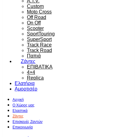
A.T.V.
Custom
Moto Cross
Off Road
On Off
Scooter
SportTouring
SuperSport
Track Race
Track Road
Παπιά
Ζάντες
ΕΠΙΒΑΤΙΚΑ
4×4
Replica
Ελατήρια
Αμορτισέρ
Αρχική
Ο Χώρος μας
Ελαστικά
Ζάντες
Επισκευές Ζαντών
Επικοινωνία