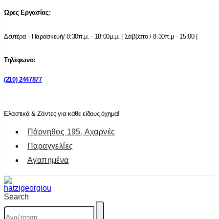
Ώρες Εργασίας:
Δευτέρα - Παρασκευή/ 8:30π.μ. - 18:00μ.μ. | Σάββατο / 8.30π.μ - 15:00 |
Τηλέφωνο:
(210) 2447877
Ελαστικά & Ζάντες για κάθε είδους όχημα!
Πάρνηθος 195, Αχαρνές
Παραγγελίες
Αγαπημένα
Search