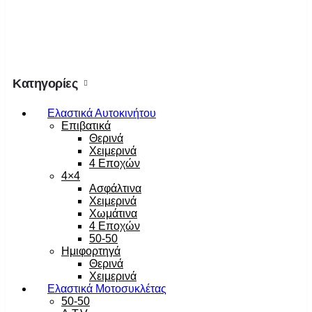
Κατηγορίες
Ελαστικά Αυτοκινήτου
Επιβατικά
Θερινά
Χειμερινά
4 Εποχών
4×4
Ασφάλτινα
Χειμερινά
Χωμάτινα
4 Εποχών
50-50
Ημιφορτηγά
Θερινά
Χειμερινά
Ελαστικά Μοτοσυκλέτας
50-50