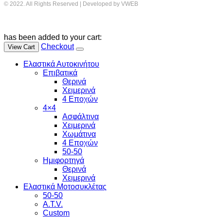
© 2022. All Rights Reserved | Developed by VWEB
has been added to your cart:
Checkout
View Cart
Ελαστικά Αυτοκινήτου
Επιβατικά
Θερινά
Χειμερινά
4 Εποχών
4×4
Ασφάλτινα
Χειμερινά
Χωμάτινα
4 Εποχών
50-50
Ημιφορτηγά
Θερινά
Χειμερινά
Ελαστικά Μοτοσυκλέτας
50-50
A.T.V.
Custom