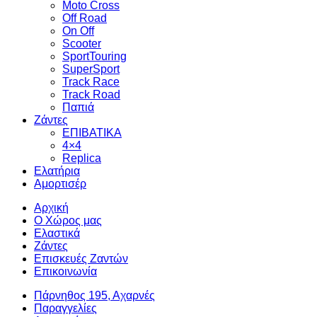
Moto Cross
Off Road
On Off
Scooter
SportTouring
SuperSport
Track Race
Track Road
Παπιά
Ζάντες
ΕΠΙΒΑΤΙΚΑ
4×4
Replica
Ελατήρια
Αμορτισέρ
Αρχική
Ο Χώρος μας
Ελαστικά
Ζάντες
Επισκευές Ζαντών
Επικοινωνία
Πάρνηθος 195, Αχαρνές
Παραγγελίες