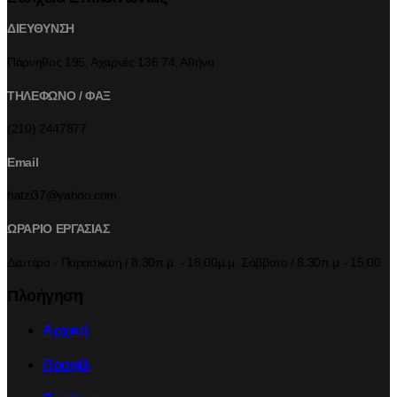
ΔΙΕΥΘΥΝΣΗ
Πάρνηθος 195, Αχαρνές 136 74, Αθήνα
ΤΗΛΕΦΩΝΟ / ΦΑΞ
(210) 2447877
Email
hatzi37@yahoo.com
ΩΡΑΡΙΟ ΕΡΓΑΣΙΑΣ
Δευτέρα - Παρασκευή / 8:30π.μ. - 18:00μ.μ. Σάββατο / 8.30π.μ - 15:00
Πλοήγηση
Αρχική
Προφίλ