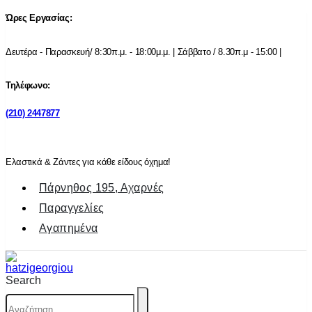
Ώρες Εργασίας:
Δευτέρα - Παρασκευή/ 8:30π.μ. - 18:00μ.μ. | Σάββατο / 8.30π.μ - 15:00 |
Τηλέφωνο:
(210) 2447877
Ελαστικά & Ζάντες για κάθε είδους όχημα!
Πάρνηθος 195, Αχαρνές
Παραγγελίες
Αγαπημένα
Search