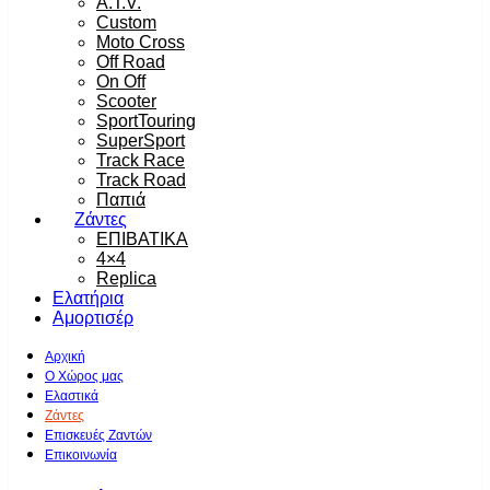
A.T.V.
Custom
Moto Cross
Off Road
On Off
Scooter
SportTouring
SuperSport
Track Race
Track Road
Παπιά
Ζάντες
ΕΠΙΒΑΤΙΚΑ
4×4
Replica
Ελατήρια
Αμορτισέρ
Αρχική
Ο Χώρος μας
Ελαστικά
Ζάντες
Επισκευές Ζαντών
Επικοινωνία