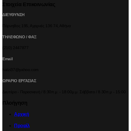
Στοιχεία Επικοινωνίας
ΔΙΕΥΘΥΝΣΗ
Πάρνηθος 195, Αχαρνές 136 74, Αθήνα
ΤΗΛΕΦΩΝΟ / ΦΑΞ
(210) 2447877
Email
hatzi37@yahoo.com
ΩΡΑΡΙΟ ΕΡΓΑΣΙΑΣ
Δευτέρα - Παρασκευή / 8:30π.μ. - 18:00μ.μ. Σάββατο / 8.30π.μ - 15:00
Πλοήγηση
Αρχική
Προφίλ