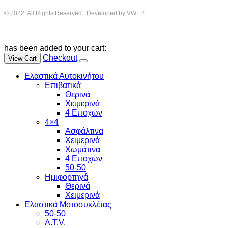
© 2022. All Rights Reserved | Developed by VWEB
has been added to your cart:
Checkout
View Cart
Ελαστικά Αυτοκινήτου
Επιβατικά
Θερινά
Χειμερινά
4 Εποχών
4×4
Ασφάλτινα
Χειμερινά
Χωμάτινα
4 Εποχών
50-50
Ημιφορτηγά
Θερινά
Χειμερινά
Ελαστικά Μοτοσυκλέτας
50-50
A.T.V.