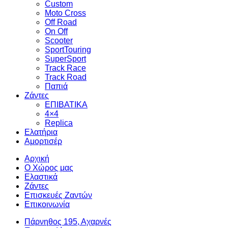
Custom
Moto Cross
Off Road
On Off
Scooter
SportTouring
SuperSport
Track Race
Track Road
Παπιά
Ζάντες
ΕΠΙΒΑΤΙΚΑ
4×4
Replica
Ελατήρια
Αμορτισέρ
Αρχική
Ο Χώρος μας
Ελαστικά
Ζάντες
Επισκευές Ζαντών
Επικοινωνία
Πάρνηθος 195, Αχαρνές