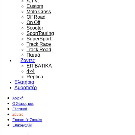
A.T.V.
Custom
Moto Cross
Off Road
On Off
Scooter
SportTouring
SuperSport
Track Race
Track Road
Παπιά
Ζάντες
ΕΠΙΒΑΤΙΚΑ
4×4
Replica
Ελατήρια
Αμορτισέρ
Αρχική
Ο Χώρος μας
Ελαστικά
Ζάντες
Επισκευές Ζαντών
Επικοινωνία