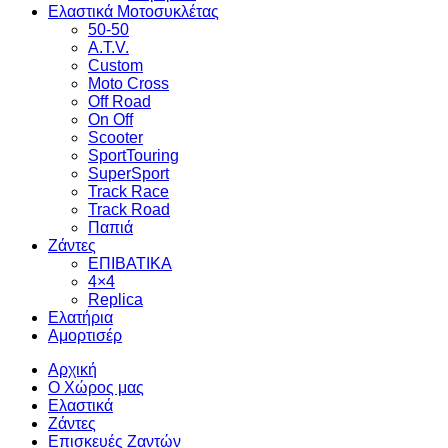
Ελαστικά Μοτοσυκλέτας
50-50
A.T.V.
Custom
Moto Cross
Off Road
On Off
Scooter
SportTouring
SuperSport
Track Race
Track Road
Παπιά
Ζάντες
ΕΠΙΒΑΤΙΚΑ
4×4
Replica
Ελατήρια
Αμορτισέρ
Αρχική
Ο Χώρος μας
Ελαστικά
Ζάντες
Επισκευές Ζαντών