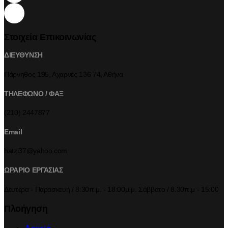
Στοιχεία Επικοινωνίας
ΔΙΕΥΘΥΝΣΗ
Πάρνηθος 195, Αχαρνές 136 74, Αθήνα
ΤΗΛΕΦΩΝΟ / ΦΑΞ
(210) 2447877
Email
hatzi37@yahoo.com
ΩΡΑΡΙΟ ΕΡΓΑΣΙΑΣ
Δευτέρα - Παρασκευή / 8:30π.μ. - 18:00μ.μ. Σάββατο / 8.30π.μ - 15:00
Πλοήγηση