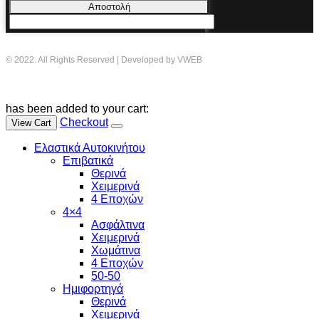
Αποστολή
© 2022. All Rights Reserved | Developed by VWEB
has been added to your cart:
Checkout
View Cart
Ελαστικά Αυτοκινήτου
Επιβατικά
Θερινά
Χειμερινά
4 Εποχών
4×4
Ασφάλτινα
Χειμερινά
Χωμάτινα
4 Εποχών
50-50
Ημιφορτηγά
Θερινά
Χειμερινά