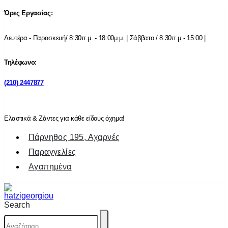
Ώρες Εργασίας:
Δευτέρα - Παρασκευή/ 8:30π.μ. - 18:00μ.μ. | Σάββατο / 8.30π.μ - 15:00 |
Τηλέφωνο:
(210) 2447877
Ελαστικά & Ζάντες για κάθε είδους όχημα!
Πάρνηθος 195, Αχαρνές
Παραγγελίες
Αγαπημένα
Search