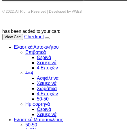
© 2022. All Rights Reserved | Developed by VWEB
has been added to your cart:
Checkout
View Cart
Ελαστικά Αυτοκινήτου
Επιβατικά
Θερινά
Χειμερινά
4 Εποχών
4×4
Ασφάλτινα
Χειμερινά
Χωμάτινα
4 Εποχών
50-50
Ημιφορτηγά
Θερινά
Χειμερινά
Ελαστικά Μοτοσυκλέτας
50-50