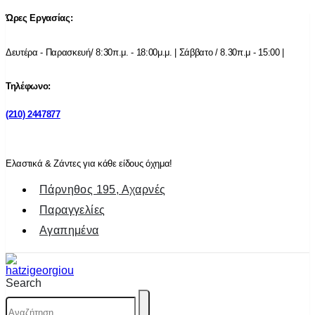
Ώρες Εργασίας:
Δευτέρα - Παρασκευή/ 8:30π.μ. - 18:00μ.μ. | Σάββατο / 8.30π.μ - 15:00 |
Τηλέφωνο:
(210) 2447877
Ελαστικά & Ζάντες για κάθε είδους όχημα!
Πάρνηθος 195, Αχαρνές
Παραγγελίες
Αγαπημένα
Search