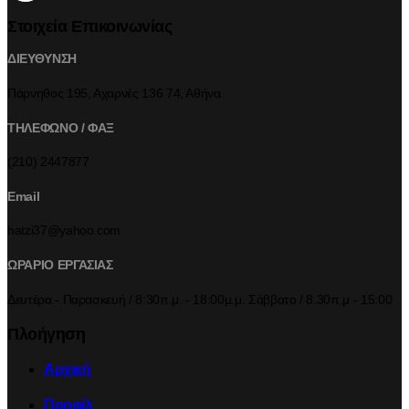
Στοιχεία Επικοινωνίας
ΔΙΕΥΘΥΝΣΗ
Πάρνηθος 195, Αχαρνές 136 74, Αθήνα
ΤΗΛΕΦΩΝΟ / ΦΑΞ
(210) 2447877
Email
hatzi37@yahoo.com
ΩΡΑΡΙΟ ΕΡΓΑΣΙΑΣ
Δευτέρα - Παρασκευή / 8:30π.μ. - 18:00μ.μ. Σάββατο / 8.30π.μ - 15:00
Πλοήγηση
Αρχική
Προφίλ