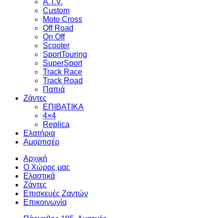
A.T.V.
Custom
Moto Cross
Off Road
On Off
Scooter
SportTouring
SuperSport
Track Race
Track Road
Παπιά
Ζάντες
ΕΠΙΒΑΤΙΚΑ
4×4
Replica
Ελατήρια
Αμορτισέρ
Αρχική
Ο Χώρος μας
Ελαστικά
Ζάντες
Επισκευές Ζαντών
Επικοινωνία