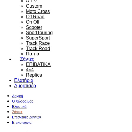
A.T.V.
Custom
Moto Cross
Off Road
On Off
Scooter
SportTouring
SuperSport
Track Race
Track Road
Παπιά
Ζάντες
ΕΠΙΒΑΤΙΚΑ
4×4
Replica
Ελατήρια
Αμορτισέρ
Αρχική
Ο Χώρος μας
Ελαστικά
Ζάντες
Επισκευές Ζαντών
Επικοινωνία