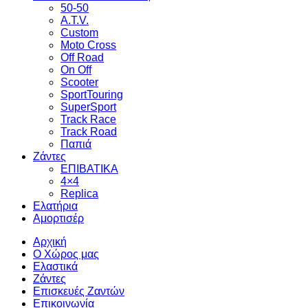
50-50
A.T.V.
Custom
Moto Cross
Off Road
On Off
Scooter
SportTouring
SuperSport
Track Race
Track Road
Παπιά
Ζάντες
ΕΠΙΒΑΤΙΚΑ
4×4
Replica
Ελατήρια
Αμορτισέρ
Αρχική
Ο Χώρος μας
Ελαστικά
Ζάντες
Επισκευές Ζαντών
Επικοινωνία