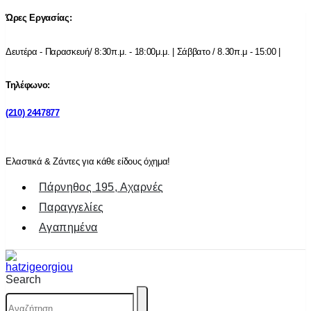
Ώρες Εργασίας:
Δευτέρα - Παρασκευή/ 8:30π.μ. - 18:00μ.μ. | Σάββατο / 8.30π.μ - 15:00 |
Τηλέφωνο:
(210) 2447877
Ελαστικά & Ζάντες για κάθε είδους όχημα!
Πάρνηθος 195, Αχαρνές
Παραγγελίες
Αγαπημένα
Search