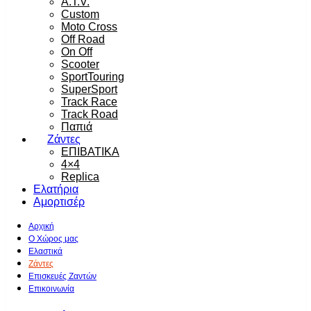
A.T.V.
Custom
Moto Cross
Off Road
On Off
Scooter
SportTouring
SuperSport
Track Race
Track Road
Παπιά
Ζάντες
ΕΠΙΒΑΤΙΚΑ
4×4
Replica
Ελατήρια
Αμορτισέρ
Αρχική
Ο Χώρος μας
Ελαστικά
Ζάντες
Επισκευές Ζαντών
Επικοινωνία