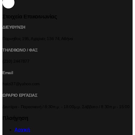
Στοιχεία Επικοινωνίας
ΔΙΕΥΘΥΝΣΗ
Πάρνηθος 195, Αχαρνές 136 74, Αθήνα
ΤΗΛΕΦΩΝΟ / ΦΑΞ
(210) 2447877
Email
hatzi37@yahoo.com
ΩΡΑΡΙΟ ΕΡΓΑΣΙΑΣ
Δευτέρα - Παρασκευή / 8:30π.μ. - 18:00μ.μ. Σάββατο / 8.30π.μ - 15:00
Πλοήγηση
Αρχική