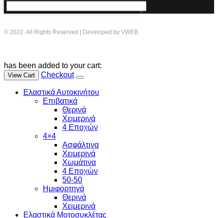
© 2022. All Rights Reserved | Developed by VWEB
has been added to your cart:
Checkout
View Cart
Ελαστικά Αυτοκινήτου
Επιβατικά
Θερινά
Χειμερινά
4 Εποχών
4×4
Ασφάλτινα
Χειμερινά
Χωμάτινα
4 Εποχών
50-50
Ημιφορτηγά
Θερινά
Χειμερινά
Ελαστικά Μοτοσυκλέτας