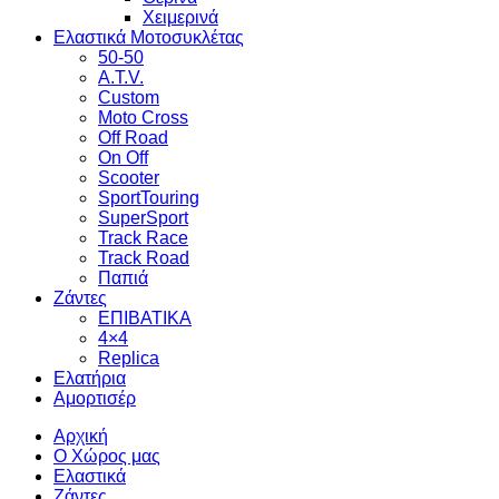
Χειμερινά
Ελαστικά Μοτοσυκλέτας
50-50
A.T.V.
Custom
Moto Cross
Off Road
On Off
Scooter
SportTouring
SuperSport
Track Race
Track Road
Παπιά
Ζάντες
ΕΠΙΒΑΤΙΚΑ
4×4
Replica
Ελατήρια
Αμορτισέρ
Αρχική
Ο Χώρος μας
Ελαστικά
Ζάντες