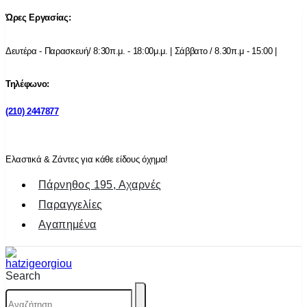
Ώρες Εργασίας:
Δευτέρα - Παρασκευή/ 8:30π.μ. - 18:00μ.μ. | Σάββατο / 8.30π.μ - 15:00 |
Τηλέφωνο:
(210) 2447877
Ελαστικά & Ζάντες για κάθε είδους όχημα!
Πάρνηθος 195, Αχαρνές
Παραγγελίες
Αγαπημένα
Search