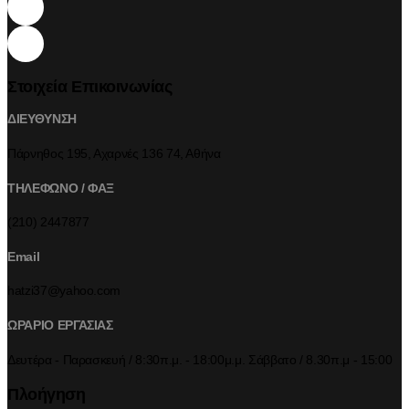
Στοιχεία Επικοινωνίας
ΔΙΕΥΘΥΝΣΗ
Πάρνηθος 195, Αχαρνές 136 74, Αθήνα
ΤΗΛΕΦΩΝΟ / ΦΑΞ
(210) 2447877
Email
hatzi37@yahoo.com
ΩΡΑΡΙΟ ΕΡΓΑΣΙΑΣ
Δευτέρα - Παρασκευή / 8:30π.μ. - 18:00μ.μ. Σάββατο / 8.30π.μ - 15:00
Πλοήγηση