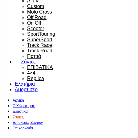
A.T.V.
Custom
Moto Cross
Off Road
On Off
Scooter
SportTouring
SuperSport
Track Race
Track Road
Παπιά
Ζάντες
ΕΠΙΒΑΤΙΚΑ
4×4
Replica
Ελατήρια
Αμορτισέρ
Αρχική
Ο Χώρος μας
Ελαστικά
Ζάντες
Επισκευές Ζαντών
Επικοινωνία