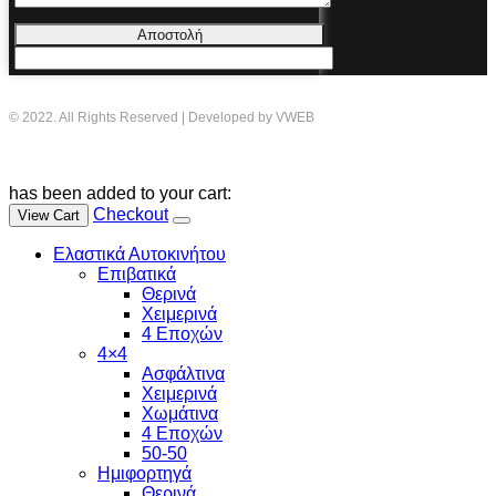
Αποστολή
© 2022. All Rights Reserved | Developed by VWEB
has been added to your cart:
Checkout
View Cart
Ελαστικά Αυτοκινήτου
Επιβατικά
Θερινά
Χειμερινά
4 Εποχών
4×4
Ασφάλτινα
Χειμερινά
Χωμάτινα
4 Εποχών
50-50
Ημιφορτηγά
Θερινά