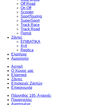
Off Road
On Off
Scooter
SportTouring
SuperSport
Track Race
Track Road
Παπιά
Ζάντες
ΕΠΙΒΑΤΙΚΑ
4×4
Replica
Ελατήρια
Αμορτισέρ
Αρχική
Ο Χώρος μας
Ελαστικά
Ζάντες
Επισκευές Ζαντών
Επικοινωνία
Πάρνηθος 195, Αχαρνές
Παραγγελίες
Αγαπημένα