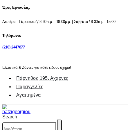
Ώρες Εργασίας:
Δευτέρα - Παρασκευή/ 8:30π.μ. - 18:00μ.μ. | Σάββατο / 8.30π.μ - 15:00 |
Τηλέφωνο:
(210) 2447877
Ελαστικά & Ζάντες για κάθε είδους όχημα!
Πάρνηθος 195, Αχαρνές
Παραγγελίες
Αγαπημένα
Search