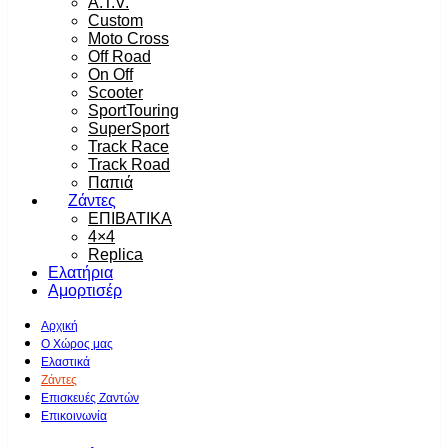
A.T.V.
Custom
Moto Cross
Off Road
On Off
Scooter
SportTouring
SuperSport
Track Race
Track Road
Παπιά
Ζάντες
ΕΠΙΒΑΤΙΚΑ
4×4
Replica
Ελατήρια
Αμορτισέρ
Αρχική
Ο Χώρος μας
Ελαστικά
Ζάντες
Επισκευές Ζαντών
Επικοινωνία