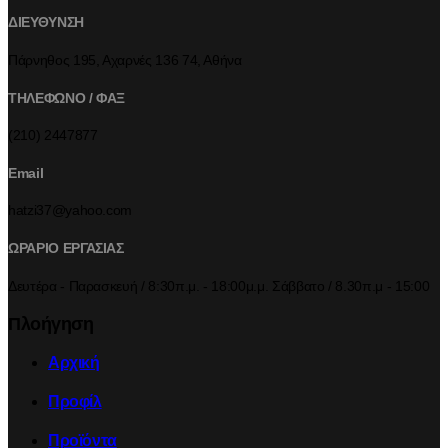
ΔΙΕΥΘΥΝΣΗ
Πάρνηθος 195, Αχαρνές 136 74, Αθήνα
ΤΗΛΕΦΩΝΟ / ΦΑΞ
(210) 2447877
Email
hatzi37@yahoo.com
ΩΡΑΡΙΟ ΕΡΓΑΣΙΑΣ
Δευτέρα - Παρασκευή / 8:30π.μ. - 18:00μ.μ. Σάββατο / 8.30π.μ - 15:00
Πλοήγηση
Αρχική
Προφίλ
Προϊόντα