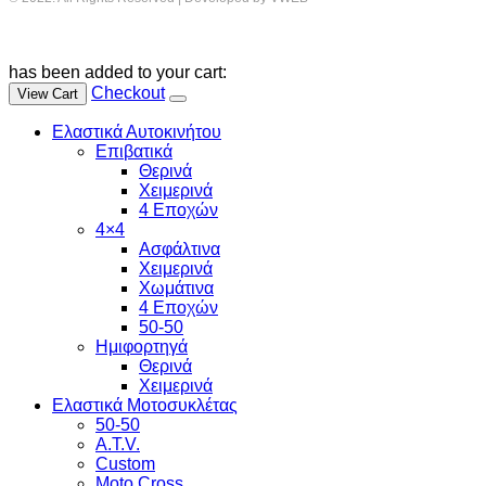
has been added to your cart:
Checkout
View Cart
Ελαστικά Αυτοκινήτου
Επιβατικά
Θερινά
Χειμερινά
4 Εποχών
4×4
Ασφάλτινα
Χειμερινά
Χωμάτινα
4 Εποχών
50-50
Ημιφορτηγά
Θερινά
Χειμερινά
Ελαστικά Μοτοσυκλέτας
50-50
A.T.V.
Custom
Moto Cross