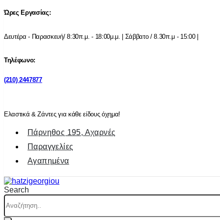
Ώρες Εργασίας:
Δευτέρα - Παρασκευή/ 8:30π.μ. - 18:00μ.μ. | Σάββατο / 8.30π.μ - 15:00 |
Τηλέφωνο:
(210) 2447877
Ελαστικά & Ζάντες για κάθε είδους όχημα!
Πάρνηθος 195, Αχαρνές
Παραγγελίες
Αγαπημένα
Search