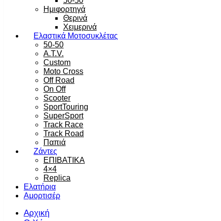
50-50
Ημιφορτηγά
Θερινά
Χειμερινά
Ελαστικά Μοτοσυκλέτας
50-50
A.T.V.
Custom
Moto Cross
Off Road
On Off
Scooter
SportTouring
SuperSport
Track Race
Track Road
Παπιά
Ζάντες
ΕΠΙΒΑΤΙΚΑ
4×4
Replica
Ελατήρια
Αμορτισέρ
Αρχική