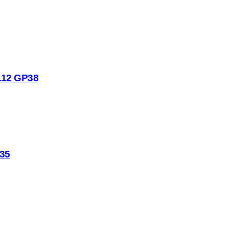
112 GP38
35