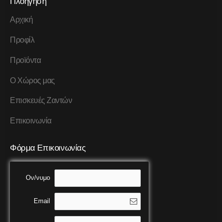
Πλοήγηση
Αρχική
Προφίλ
Προϊόντα
Ο Χώρος μας
Επισκευές Ζαντών
Επικοινωνία
Φόρμα Επικοινωνίας
Ον/νυμο
Email