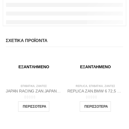
ΣΧΕΤΙΚΆ ΠΡΟΪΌΝΤΑ
ΕΞΑΝΤΛΗΜΈΝΟ
ΕΞΑΝΤΛΗΜΈΝΟ
ΕΠΙΒΑΤΙΚΑ
,
ΖΆΝΤΕΣ
REPLICA
,
ΕΠΙΒΑΤΙΚΑ
,
ΖΆΝΤΕΣ
JAPAN RACING ZAN.JAPAN RACINH JR11 8.25X17 5X112/114 M-BL35
REPLICA ZAN.BMW 6 72,5 8.5X19 5X120 GP35
0
out of 5
0
out of 5