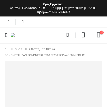
Ώρες Εργασίας:
Δευτέρα - Παρασκευή/ 8:30π.μ. - 18:00μ.μ. | Σάββατο / 8.30π.μ - 15:00 |
(210) 2447877
Τηλέφωνο:
SHOP
ΖΆΝΤΕΣ
,
ΕΠΙΒΑΤΙΚΑ
FONDMETAL ZAN.FONDMETAL 7900 67.2 6.5X15 4X100 M-BDI-42