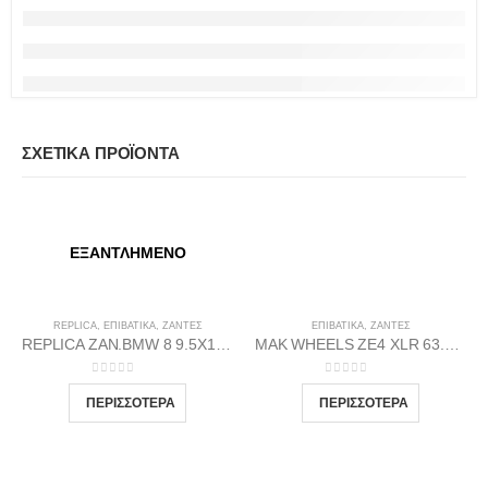
ΣΧΕΤΙΚΆ ΠΡΟΪΌΝΤΑ
ΕΞΑΝΤΛΗΜΈΝΟ
REPLICA
,
ΕΠΙΒΑΤΙΚΑ
,
ΖΆΝΤΕΣ
ΕΠΙΒΑΤΙΚΑ
,
ΖΆΝΤΕΣ
REPLICA ZAN.BMW 8 9.5X19 5X120 72.56 BP37
MAK WHEELS ΖΕ4 XLR 63.4 7Χ16 4Χ108 Β-DI40
0
out of 5
0
out of 5