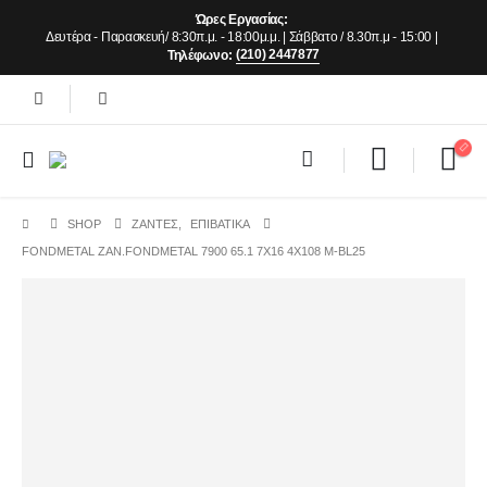
Ώρες Εργασίας:
Δευτέρα - Παρασκευή/ 8:30π.μ. - 18:00μ.μ. | Σάββατο / 8.30π.μ - 15:00 |
(210) 2447877
Τηλέφωνο:
SHOP
ΖΆΝΤΕΣ
,
ΕΠΙΒΑΤΙΚΑ
FONDMETAL ZAN.FONDMETAL 7900 65.1 7X16 4X108 M-BL25