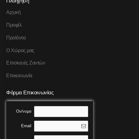
Πλοήγηση
Αρχική
Προφίλ
Προϊόντα
Ο Χώρος μας
Επισκευές Ζαντών
Επικοινωνία
Φόρμα Επικοινωνίας
Ον/νυμο
Email