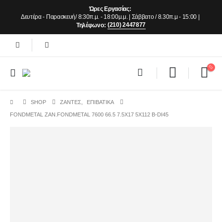
Ώρες Εργασίας:
Δευτέρα - Παρασκευή/ 8:30π.μ. - 18:00μ.μ. | Σάββατο / 8.30π.μ - 15:00 |
(210) 2447877
Τηλέφωνο:
SHOP
ΖΆΝΤΕΣ
,
ΕΠΙΒΑΤΙΚΑ
FONDMETAL ZAN.FONDMETAL 7600 66.5 7.5X17 5X112 B-DI45