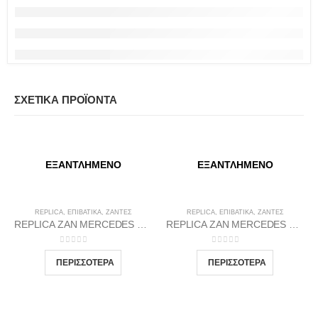
ΣΧΕΤΙΚΆ ΠΡΟΪΌΝΤΑ
ΕΞΑΝΤΛΗΜΈΝΟ
ΕΞΑΝΤΛΗΜΈΝΟ
REPLICA
,
ΕΠΙΒΑΤΙΚΑ
,
ΖΆΝΤΕΣ
REPLICA
,
ΕΠΙΒΑΤΙΚΑ
,
ΖΆΝΤΕΣ
REPLICA ZAN MERCEDES 2 66.6 8.5X18 5X112 GMP35
REPLICA ZAN MERCEDES 1(1017) 66.46 9.5X19 5X112 GP38
0
out of 5
0
out of 5