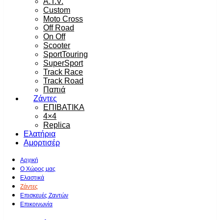
A.T.V.
Custom
Moto Cross
Off Road
On Off
Scooter
SportTouring
SuperSport
Track Race
Track Road
Παπιά
Ζάντες
ΕΠΙΒΑΤΙΚΑ
4×4
Replica
Ελατήρια
Αμορτισέρ
Αρχική
Ο Χώρος μας
Ελαστικά
Ζάντες
Επισκευές Ζαντών
Επικοινωνία