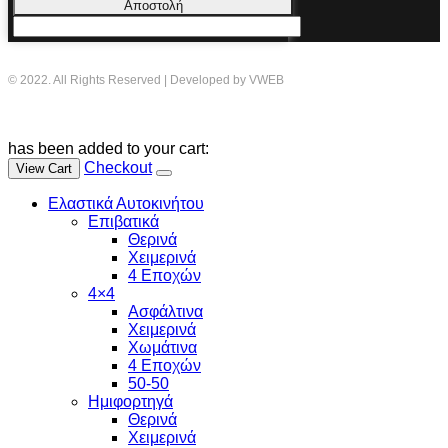
Αποστολή
© 2022. All Rights Reserved | Developed by VWEB
has been added to your cart:
Checkout
View Cart
Ελαστικά Αυτοκινήτου
Επιβατικά
Θερινά
Χειμερινά
4 Εποχών
4×4
Ασφάλτινα
Χειμερινά
Χωμάτινα
4 Εποχών
50-50
Ημιφορτηγά
Θερινά
Χειμερινά