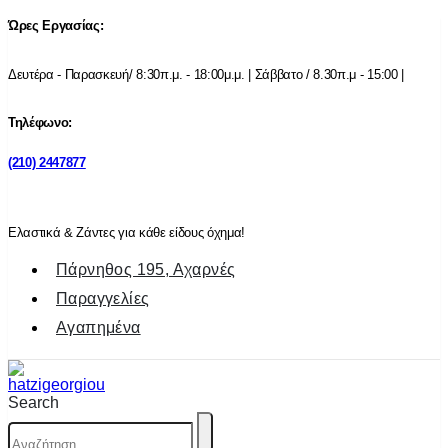
Ώρες Εργασίας:
Δευτέρα - Παρασκευή/ 8:30π.μ. - 18:00μ.μ. | Σάββατο / 8.30π.μ - 15:00 |
Τηλέφωνο:
(210) 2447877
Ελαστικά & Ζάντες για κάθε είδους όχημα!
Πάρνηθος 195, Αχαρνές
Παραγγελίες
Αγαπημένα
Search