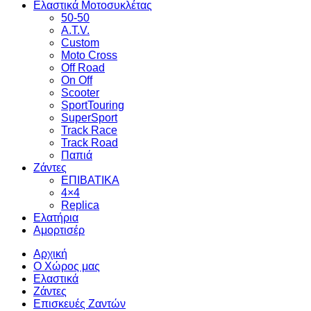
Ελαστικά Μοτοσυκλέτας
50-50
A.T.V.
Custom
Moto Cross
Off Road
On Off
Scooter
SportTouring
SuperSport
Track Race
Track Road
Παπιά
Ζάντες
ΕΠΙΒΑΤΙΚΑ
4×4
Replica
Ελατήρια
Αμορτισέρ
Αρχική
Ο Χώρος μας
Ελαστικά
Ζάντες
Επισκευές Ζαντών