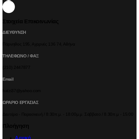
Στοιχεία Επικοινωνίας
ΔΙΕΥΘΥΝΣΗ
Πάρνηθος 195, Αχαρνές 136 74, Αθήνα
ΤΗΛΕΦΩΝΟ / ΦΑΞ
(210) 2447877
Email
hatzi37@yahoo.com
ΩΡΑΡΙΟ ΕΡΓΑΣΙΑΣ
Δευτέρα - Παρασκευή / 8:30π.μ. - 18:00μ.μ. Σάββατο / 8.30π.μ - 15:00
Πλοήγηση
Αρχική