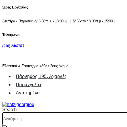
Ώρες Εργασίας:
Δευτέρα - Παρασκευή/ 8:30π.μ. - 18:00μ.μ. | Σάββατο / 8.30π.μ - 15:00 |
Τηλέφωνο:
(210) 2447877
Ελαστικά & Ζάντες για κάθε είδους όχημα!
Πάρνηθος 195, Αχαρνές
Παραγγελίες
Αγαπημένα
Search