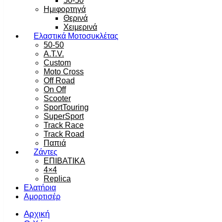
50-50
Ημιφορτηγά
Θερινά
Χειμερινά
Ελαστικά Μοτοσυκλέτας
50-50
A.T.V.
Custom
Moto Cross
Off Road
On Off
Scooter
SportTouring
SuperSport
Track Race
Track Road
Παπιά
Ζάντες
ΕΠΙΒΑΤΙΚΑ
4×4
Replica
Ελατήρια
Αμορτισέρ
Αρχική