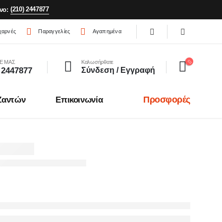
(210) 2447877
νο:
χαρνές
Παραγγελίες
Αγαπημένα
Ε ΜΑΣ
Καλωσήρθατε
 2447877
Σύνδεση / Εγγραφή
Προσφορές
Ζαντών
Επικοινωνία