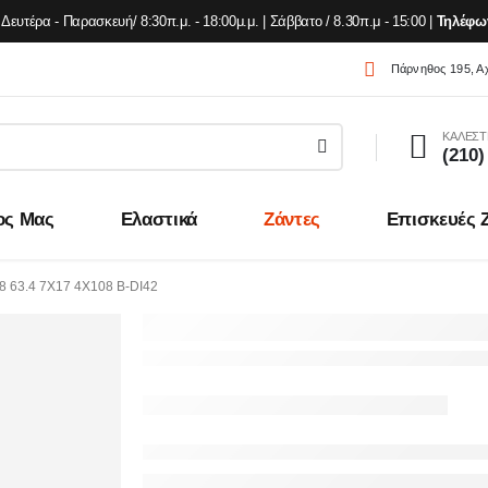
Δευτέρα - Παρασκευή/ 8:30π.μ. - 18:00μ.μ. | Σάββατο / 8.30π.μ - 15:00 |
Τηλέφω
Πάρνηθος 195, Α
ΚΑΛΕΣΤ
(210)
ος Μας
Ελαστικά
Ζάντες
Επισκευές 
 63.4 7X17 4X108 B-DI42