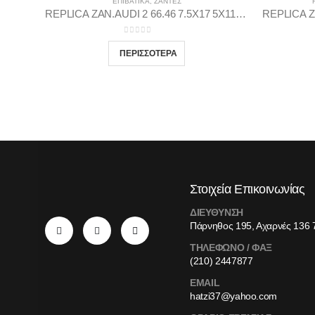
ΕΠΙΒΑΤΙΚΑ
,
ΖΆΝΤΕΣ
REPLICA ZAN.AUDI 2 66.46 7.5X17 5X112 MDGP45
0
out of 5
Στοιχεία Επικοινωνίας
ΔΙΕΥΘΥΝΣΗ
Πάρνηθος 195, Αχαρνές 136 
ΤΗΛΕΦΩΝΟ / ΦΑΞ
(210) 2447877
EMAIL
hatzi37@yahoo.com