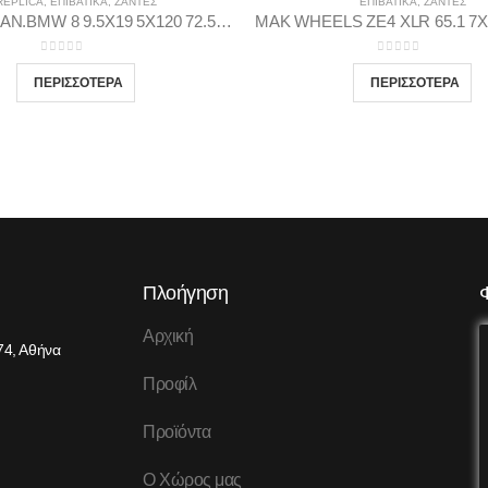
REPLICA
,
ΕΠΙΒΑΤΙΚΑ
,
ΖΆΝΤΕΣ
ΕΠΙΒΑΤΙΚΑ
,
ΖΆΝΤΕΣ
REPLICA ZAN.BMW 8 9.5X19 5X120 72.56 BP37
0
out of 5
0
out of 5
Πλοήγηση
Αρχική
74, Αθήνα
Προφίλ
Προϊόντα
Ο Χώρος μας