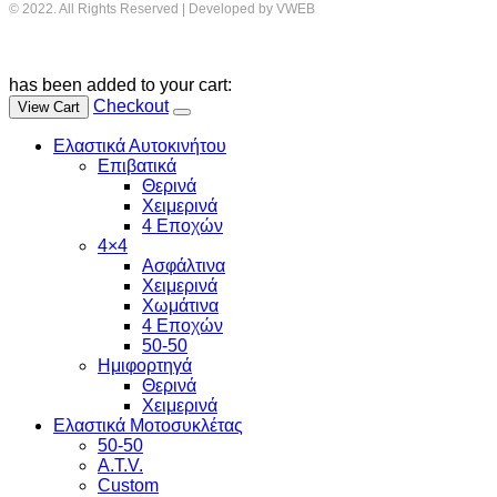
© 2022. All Rights Reserved | Developed by VWEB
has been added to your cart:
Checkout
View Cart
Ελαστικά Αυτοκινήτου
Επιβατικά
Θερινά
Χειμερινά
4 Εποχών
4×4
Ασφάλτινα
Χειμερινά
Χωμάτινα
4 Εποχών
50-50
Ημιφορτηγά
Θερινά
Χειμερινά
Ελαστικά Μοτοσυκλέτας
50-50
A.T.V.
Custom