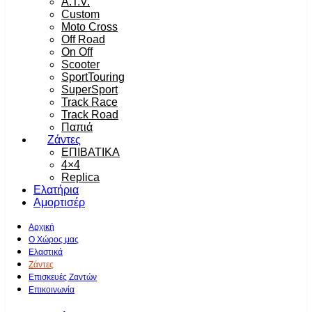
A.T.V.
Custom
Moto Cross
Off Road
On Off
Scooter
SportTouring
SuperSport
Track Race
Track Road
Παπιά
Ζάντες
ΕΠΙΒΑΤΙΚΑ
4×4
Replica
Ελατήρια
Αμορτισέρ
Αρχική
Ο Χώρος μας
Ελαστικά
Ζάντες
Επισκευές Ζαντών
Επικοινωνία