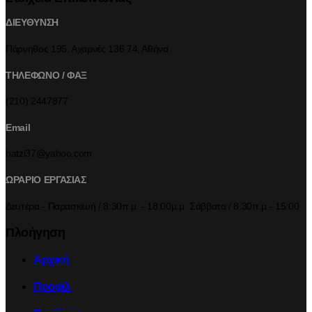
ΔΙΕΥΘΥΝΣΗ
Πάρνηθος 195, Αχαρνές 136 74, Αθήνα
ΤΗΛΕΦΩΝΟ / ΦΑΞ
(210) 2447877
Email
hatzi37@yahoo.com
ΩΡΑΡΙΟ ΕΡΓΑΣΙΑΣ
Δευτέρα - Παρασκευή / 8:30π.μ. - 18:00μ.μ. Σάββατο / 8.30π.μ - 15:00
Πλοήγηση
Αρχική
Προφίλ