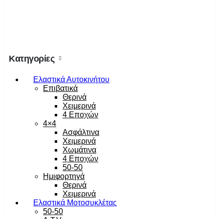
Κατηγορίες
Ελαστικά Αυτοκινήτου
Επιβατικά
Θερινά
Χειμερινά
4 Εποχών
4×4
Ασφάλτινα
Χειμερινά
Χωμάτινα
4 Εποχών
50-50
Ημιφορτηγά
Θερινά
Χειμερινά
Ελαστικά Μοτοσυκλέτας
50-50