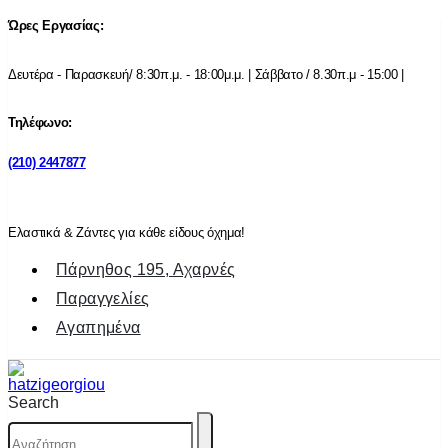
Ώρες Εργασίας:
Δευτέρα - Παρασκευή/ 8:30π.μ. - 18:00μ.μ. | Σάββατο / 8.30π.μ - 15:00 |
Τηλέφωνο:
(210) 2447877
Ελαστικά & Ζάντες για κάθε είδους όχημα!
Πάρνηθος 195, Αχαρνές
Παραγγελίες
Αγαπημένα
Search