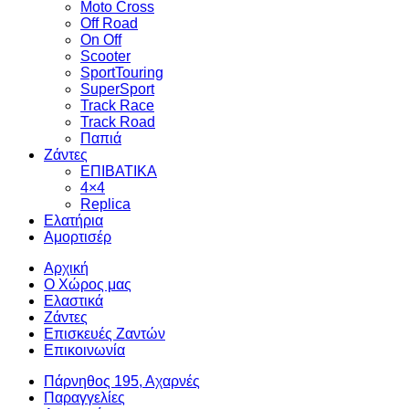
Moto Cross
Off Road
On Off
Scooter
SportTouring
SuperSport
Track Race
Track Road
Παπιά
Ζάντες
ΕΠΙΒΑΤΙΚΑ
4×4
Replica
Ελατήρια
Αμορτισέρ
Αρχική
Ο Χώρος μας
Ελαστικά
Ζάντες
Επισκευές Ζαντών
Επικοινωνία
Πάρνηθος 195, Αχαρνές
Παραγγελίες