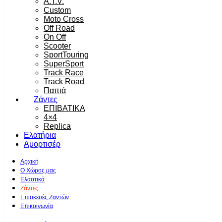
A.T.V.
Custom
Moto Cross
Off Road
On Off
Scooter
SportTouring
SuperSport
Track Race
Track Road
Παπιά
Ζάντες
ΕΠΙΒΑΤΙΚΑ
4×4
Replica
Ελατήρια
Αμορτισέρ
Αρχική
Ο Χώρος μας
Ελαστικά
Ζάντες
Επισκευές Ζαντών
Επικοινωνία