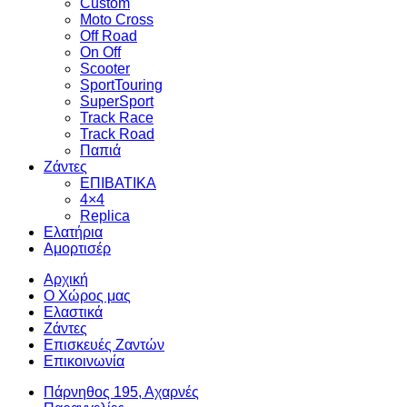
Custom
Moto Cross
Off Road
On Off
Scooter
SportTouring
SuperSport
Track Race
Track Road
Παπιά
Ζάντες
ΕΠΙΒΑΤΙΚΑ
4×4
Replica
Ελατήρια
Αμορτισέρ
Αρχική
Ο Χώρος μας
Ελαστικά
Ζάντες
Επισκευές Ζαντών
Επικοινωνία
Πάρνηθος 195, Αχαρνές