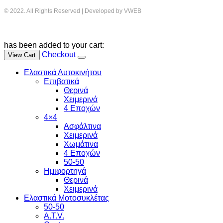
© 2022. All Rights Reserved | Developed by VWEB
has been added to your cart:
Checkout
View Cart
Ελαστικά Αυτοκινήτου
Επιβατικά
Θερινά
Χειμερινά
4 Εποχών
4×4
Ασφάλτινα
Χειμερινά
Χωμάτινα
4 Εποχών
50-50
Ημιφορτηγά
Θερινά
Χειμερινά
Ελαστικά Μοτοσυκλέτας
50-50
A.T.V.