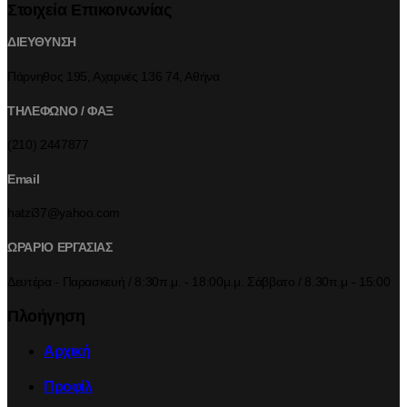
Στοιχεία Επικοινωνίας
ΔΙΕΥΘΥΝΣΗ
Πάρνηθος 195, Αχαρνές 136 74, Αθήνα
ΤΗΛΕΦΩΝΟ / ΦΑΞ
(210) 2447877
Email
hatzi37@yahoo.com
ΩΡΑΡΙΟ ΕΡΓΑΣΙΑΣ
Δευτέρα - Παρασκευή / 8:30π.μ. - 18:00μ.μ. Σάββατο / 8.30π.μ - 15:00
Πλοήγηση
Αρχική
Προφίλ