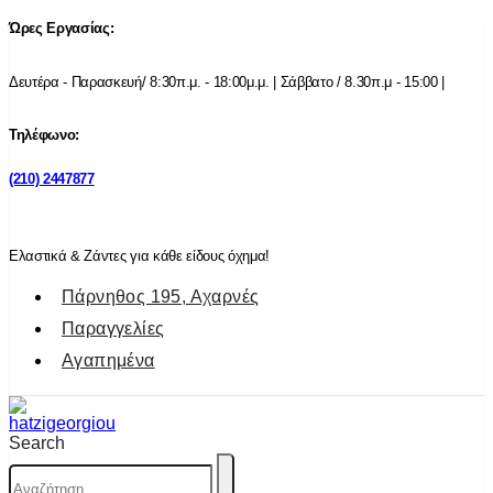
Ώρες Εργασίας:
Δευτέρα - Παρασκευή/ 8:30π.μ. - 18:00μ.μ. | Σάββατο / 8.30π.μ - 15:00 |
Τηλέφωνο:
(210) 2447877
Ελαστικά & Ζάντες για κάθε είδους όχημα!
Πάρνηθος 195, Αχαρνές
Παραγγελίες
Αγαπημένα
Search