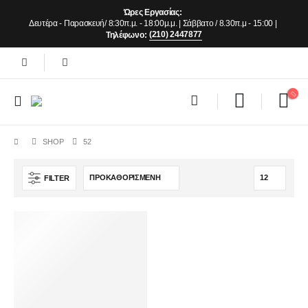
Ώρες Εργασίας:
Δευτέρα - Παρασκευή/ 8:30π.μ. - 18:00μ.μ. | Σάββατο / 8.30π.μ - 15:00 |
(210) 2447877
Τηλέφωνο:
SHOP
52
FILTER