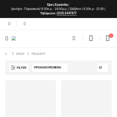
Ώρες Εργασίας:
Δευτέρα - Παρασκευή/ 8:30π.μ. - 18:00μ.μ. | Σάββατο / 8.30π.μ - 15:00 |
(210) 2447877
Τηλέφωνο:
SHOP
PEUGEOT
FILTER