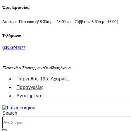
Ώρες Εργασίας:
Δευτέρα - Παρασκευή/ 8:30π.μ. - 18:00μ.μ. | Σάββατο / 8.30π.μ - 15:00 |
Τηλέφωνο:
(210) 2447877
Ελαστικά & Ζάντες για κάθε είδους όχημα!
Πάρνηθος 195, Αχαρνές
Παραγγελίες
Αγαπημένα
Search