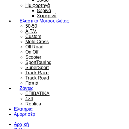
50-50
Ημιφορτηγά
Θερινά
Χειμερινά
Ελαστικά Μοτοσυκλέτας
50-50
A.T.V.
Custom
Moto Cross
Off Road
On Off
Scooter
SportTouring
SuperSport
Track Race
Track Road
Παπιά
Ζάντες
ΕΠΙΒΑΤΙΚΑ
4×4
Replica
Ελατήρια
Αμορτισέρ
Αρχική